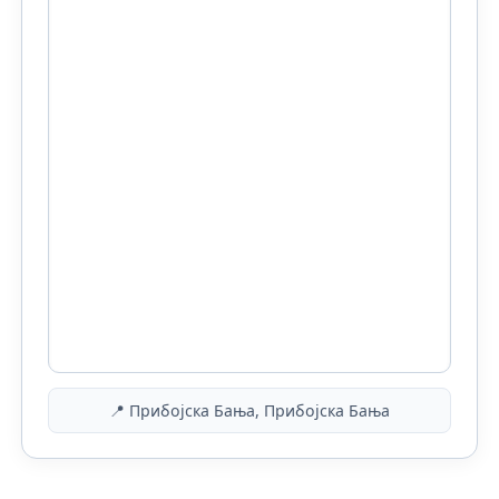
📍 Прибојска Бања, Прибојска Бања