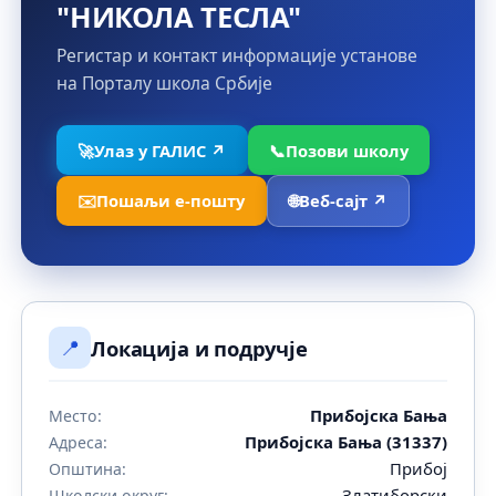
"НИКОЛА ТЕСЛА"
Регистар и контакт информације установе
на Порталу школа Србије
🚀
Улаз у ГАЛИС ↗
📞
Позови школу
✉️
Пошаљи е-пошту
🌐
Веб-сајт ↗
📍
Локација и подручје
Прибојска Бања
Место:
Прибојска Бања (31337)
Адреса:
Прибој
Општина:
Златиборски
Школски округ: