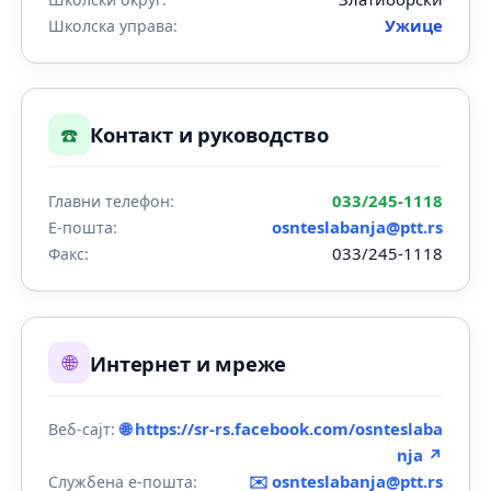
Ужице
Школска управа:
☎️
Контакт и руководство
033/245-1118
Главни телефон:
osnteslabanja@ptt.rs
Е-пошта:
033/245-1118
Факс:
🌐
Интернет и мреже
🌐 https://sr-rs.facebook.com/osnteslaba
Веб-сајт:
nja ↗
✉️
osnteslabanja@ptt.rs
Службена е-пошта: