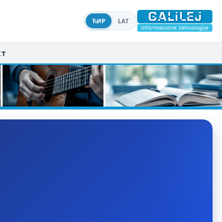
ЋИР
LAT
кт