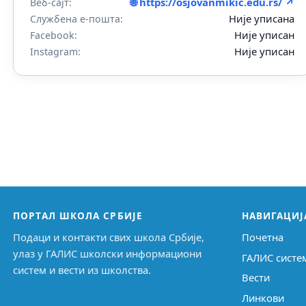
🌐 https://osjovanmikic.edu.rs/ ↗
Веб-сајт:
Није уписана
Службена е-пошта:
Није уписан
Facebook:
Није уписан
Instagram:
ПОРТАЛ ШКОЛА СРБИЈЕ
НАВИГАЦИЈ
Подаци и контакти свих школа Србије,
Почетна
улаз у ГАЛИС школски информациони
ГАЛИС систе
систем и вести из школства.
Вести
Линкови