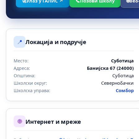
🚀
Улаз у ГАЛИС ↗
📞
Позови школу
🌐
Веб
📍
Локација и подручје
Суботица
Место:
Банијска 67 (24000)
Адреса:
Суботица
Општина:
Севернобачки
Школски округ:
Сомбор
Школска управа:
🌐
Интернет и мреже