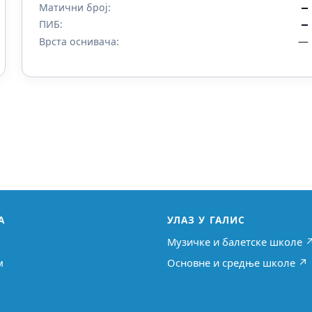
Матични број:
—
ПИБ:
—
—
Врста оснивача:
А
УЛАЗ У ГАЛИС
Музичке и балетске школе 
м
Основне и средње школе ↗