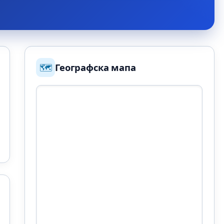
🗺️
Географска мапа