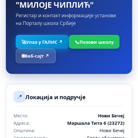
"МИЛОЈЕ ЧИПЛИЋ"
Регистар и контакт информације установе
на Порталу школа Србије
🚀
Улаз у ГАЛИС ↗
📞
Позови школу
🌐
Веб-сајт ↗
📍
Локација и подручје
Нови Бечеј
Место:
Маршала Тита 6 (23272)
Адреса:
Нови Бечеј
Општина:
Средњебанатски
Школски округ: