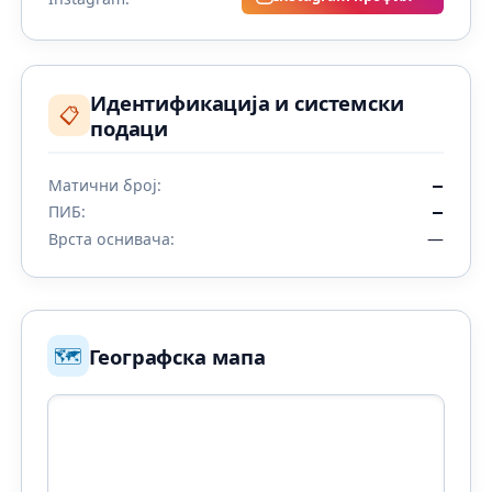
Идентификација и системски
📋
подаци
Матични број:
—
ПИБ:
—
—
Врста оснивача:
🗺️
Географска мапа