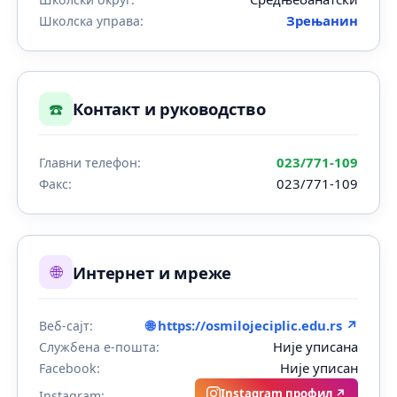
Зрењанин
Школска управа:
☎️
Контакт и руководство
023/771-109
Главни телефон:
023/771-109
Факс:
🌐
Интернет и мреже
🌐 https://osmilojeciplic.edu.rs ↗
Веб-сајт:
Није уписана
Службена е-пошта:
Није уписан
Facebook:
Instagram профил ↗
Instagram: