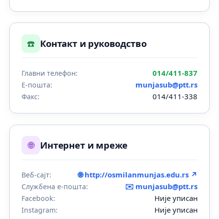
☎️
Контакт и руководство
014/411-837
Главни телефон:
munjasub@ptt.rs
Е-пошта:
014/411-338
Факс:
🌐
Интернет и мреже
🌐 http://osmilanmunjas.edu.rs ↗
Веб-сајт:
✉️
munjasub@ptt.rs
Службена е-пошта:
Није уписан
Facebook:
Није уписан
Instagram: