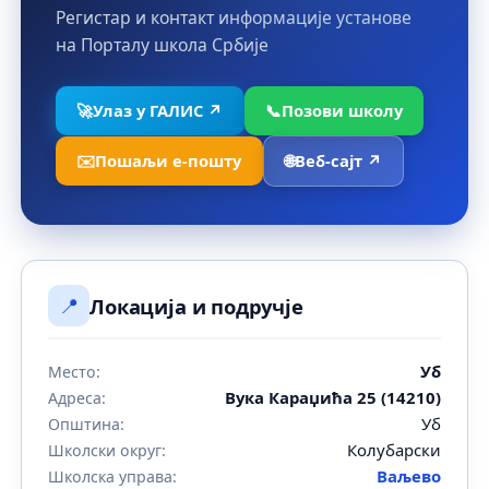
Регистар и контакт информације установе
на Порталу школа Србије
🚀
Улаз у ГАЛИС ↗
📞
Позови школу
✉️
Пошаљи е-пошту
🌐
Веб-сајт ↗
📍
Локација и подручје
Уб
Место:
Вука Караџића 25 (14210)
Адреса:
Уб
Општина:
Колубарски
Школски округ:
Ваљево
Школска управа: