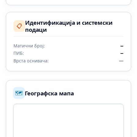
Идентификација и системски
📋
подаци
Матични број:
—
ПИБ:
—
—
Врста оснивача:
🗺️
Географска мапа