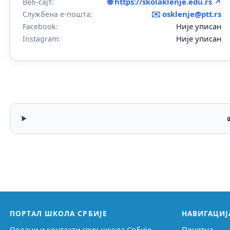
🌐 https://skolaklenje.edu.rs ↗
Веб-сајт:
✉️
osklenje@ptt.rs
Службена е-пошта:
Није уписан
Facebook:
Није уписан
Instagram:
ПОРТАЛ ШКОЛА СРБИЈЕ
НАВИГАЦИЈ
Подаци и контакти свих школа Србије,
Почетна