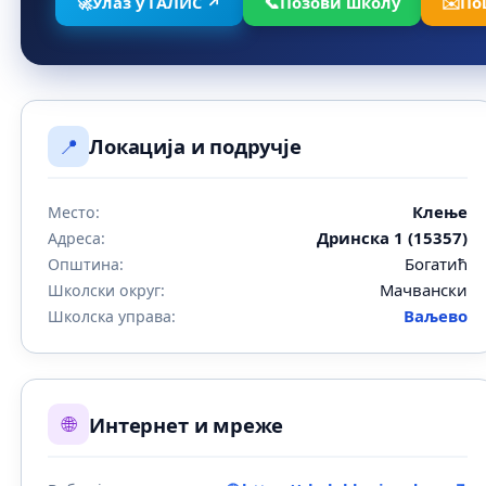
🚀
Улаз у ГАЛИС ↗
📞
Позови школу
✉️
По
📍
Локација и подручје
Клење
Место:
Дринска 1 (15357)
Адреса:
Богатић
Општина:
Мачвански
Школски округ:
Ваљево
Школска управа:
🌐
Интернет и мреже