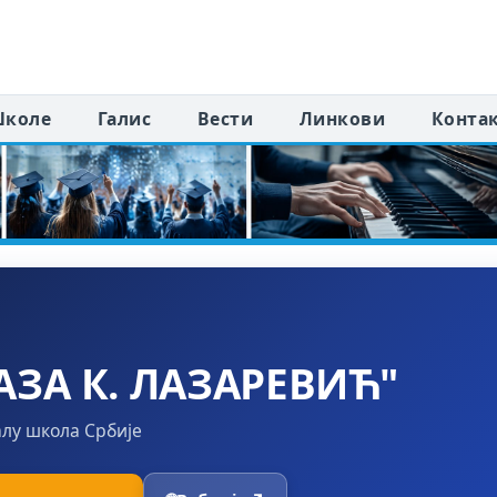
коле
Галис
Вести
Линкови
Конта
ЗА К. ЛАЗАРЕВИЋ"
алу школа Србије