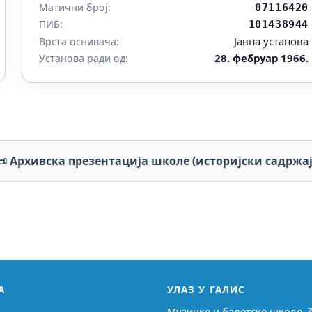
Матични број:
07116420
ПИБ:
101438944
Јавна установа
Врста оснивача:
28. фебруар 1966.
Установа ради од:
📜 Архивска презентација школе (историјски садржај
А
УЛАЗ У ГАЛИС
Музичке и балетске школе 