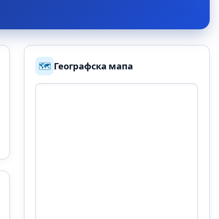
🗺️
Географска мапа