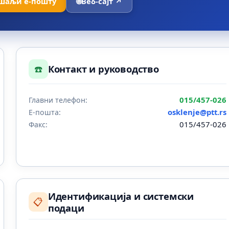
шаљи е-пошту
🌐
Веб-сајт ↗
☎️
Контакт и руководство
015/457-026
Главни телефон:
osklenje@ptt.rs
Е-пошта:
015/457-026
Факс:
Идентификација и системски
📋
подаци