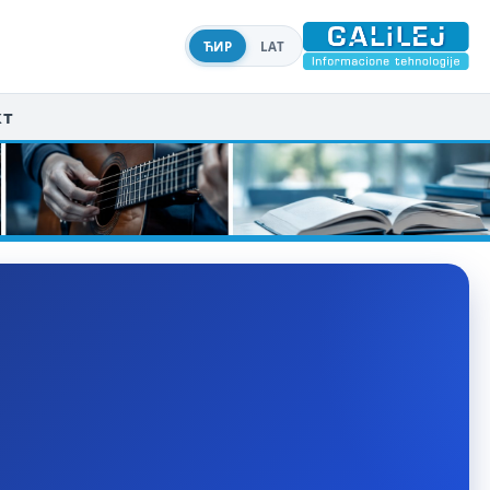
ЋИР
LAT
кт