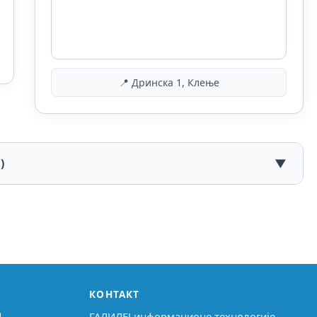
📍 Дринска 1, Клење
)
▼
КОНТАКТ
↗
ГАЛИЛЕЈ информационе технологије