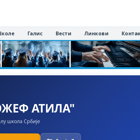
коле
Галис
Вести
Линкови
Конта
ОЖЕФ АТИЛА"
алу школа Србије