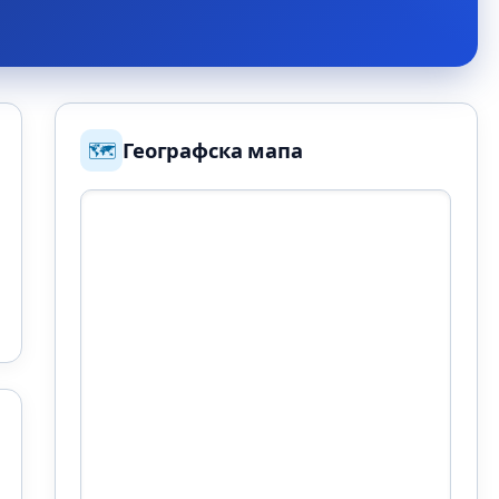
🗺️
Географска мапа