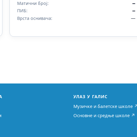
Матични број:
—
ПИБ:
—
—
Врста оснивача:
А
УЛАЗ У ГАЛИС
Музичке и балетске школе 
м
Основне и средње школе ↗