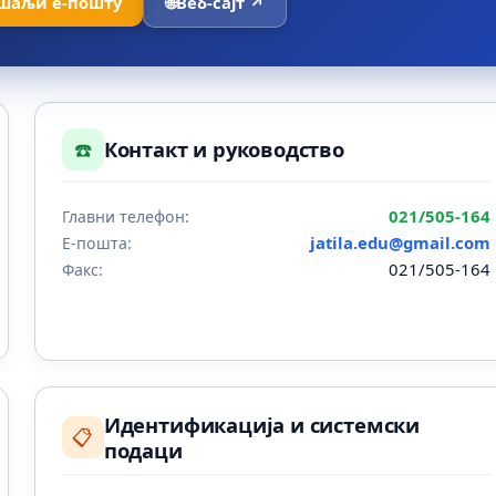
шаљи е-пошту
🌐
Веб-сајт ↗
☎️
Контакт и руководство
021/505-164
Главни телефон:
jatila.edu@gmail.com
Е-пошта:
021/505-164
Факс:
Идентификација и системски
📋
подаци