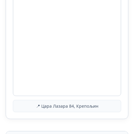
📍 Цара Лазара 84, Крепољин