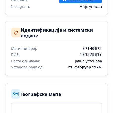
Није уписан
Instagram:
Идентификација и системски
📋
подаци
Матични број:
07140673
ПИБ:
101378817
Јавна установа
Врста оснивача:
21. фебруар 1974.
Установа ради од:
🗺️
Географска мапа