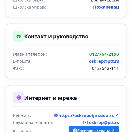
Пожаревац
Школска управа:
☎️
Контакт и руководство
012/764-2190
Главни телефон:
oskrep@ptt.rs
Е-пошта:
012/642-111
Факс:
🌐
Интернет и мреже
🌐 https://oskrepoljin.edu.rs ↗
Веб-сајт:
✉️
oskrep@ptt.rs
Службена е-пошта:
Facebook страна ↗
Facebook: