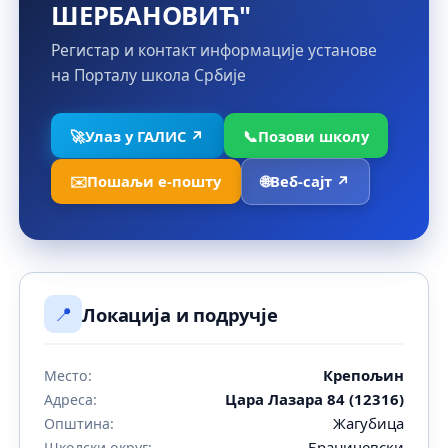
ШЕРБАНОВИЋ"
Регистар и контакт информације установе
на Порталу школа Србије
🚀
Улаз у ГАЛИС ↗
📞
Позови школу
✉️
Пошаљи е-пошту
🌐
Веб-сајт ↗
📍
Локација и подручје
Крепољин
Место:
Цара Лазара 84 (12316)
Адреса:
Жагубица
Општина:
Браничевски
Школски округ: