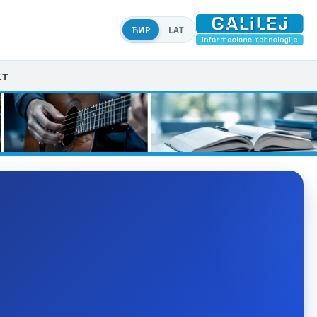
ЋИР
LAT
кт