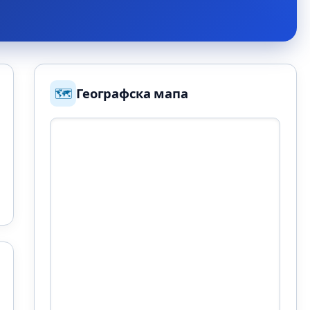
🗺️
Географска мапа