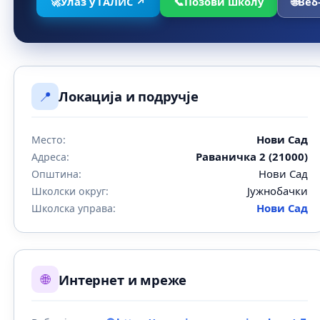
🚀
Улаз у ГАЛИС ↗
📞
Позови школу
🌐
Веб
📍
Локација и подручје
Нови Сад
Место:
Раваничка 2 (21000)
Адреса:
Нови Сад
Општина:
Јужнобачки
Школски округ:
Нови Сад
Школска управа:
🌐
Интернет и мреже