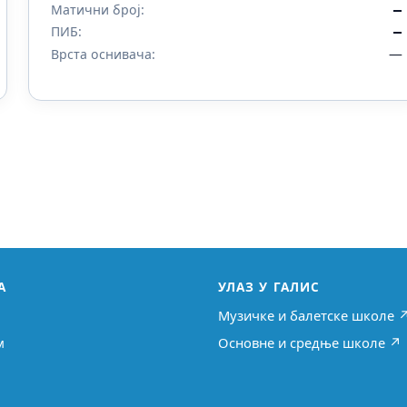
Матични број:
—
ПИБ:
—
—
Врста оснивача:
А
УЛАЗ У ГАЛИС
Музичке и балетске школе 
м
Основне и средње школе ↗