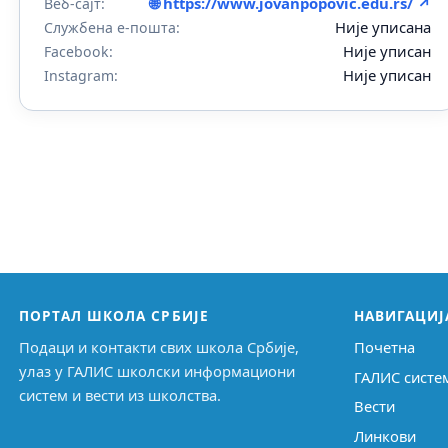
🌐 https://www.jovanpopovic.edu.rs/ ↗
Веб-сајт:
Није уписана
Службена е-пошта:
Није уписан
Facebook:
Није уписан
Instagram:
ПОРТАЛ ШКОЛА СРБИЈЕ
НАВИГАЦИЈ
Подаци и контакти свих школа Србије,
Почетна
улаз у ГАЛИС школски информациони
ГАЛИС систе
систем и вести из школства.
Вести
Линкови