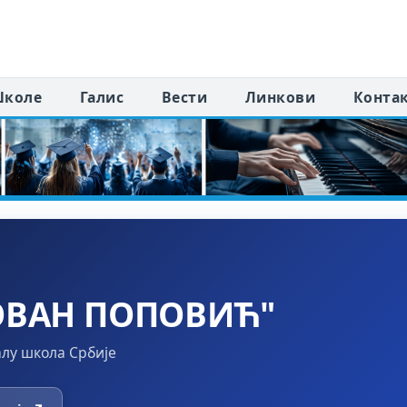
коле
Галис
Вести
Линкови
Конта
ОВАН ПОПОВИЋ"
алу школа Србије