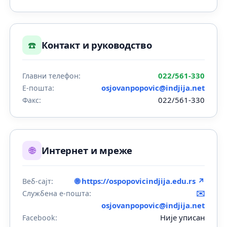
☎️
Контакт и руководство
022/561-330
Главни телефон:
osjovanpopovic@indjija.net
Е-пошта:
022/561-330
Факс:
🌐
Интернет и мреже
🌐 https://ospopovicindjija.edu.rs ↗
Веб-сајт:
✉️
Службена е-пошта:
osjovanpopovic@indjija.net
Није уписан
Facebook: