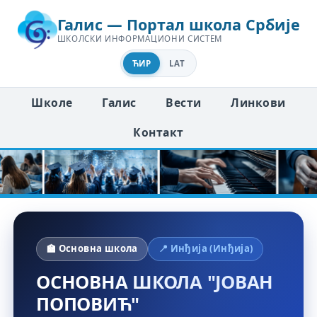
Галис — Портал школа Србије
ШКОЛСКИ ИНФОРМАЦИОНИ СИСТЕМ
ЋИР
LAT
Школе
Галис
Вести
Линкови
Контакт
🏫 Основна школа
📍 Инђија (Инђија)
ОСНОВНА ШКОЛА "ЈОВАН
ПОПОВИЋ"