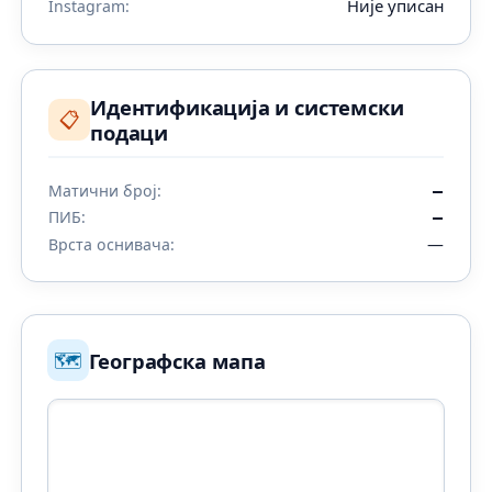
Није уписан
Instagram:
Идентификација и системски
📋
подаци
Матични број:
—
ПИБ:
—
—
Врста оснивача:
🗺️
Географска мапа