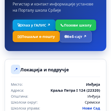
Регистар и контакт информације установе
на Порталу школа Србије
🚀
Улаз у ГАЛИС ↗
📞
Позови школу
✉️
Пошаљи е-пошту
🌐
Веб-сајт ↗
📍
Локација и подручје
Инђија
Место:
Краља Петра I 124 (22320)
Адреса:
Инђија
Општина:
Сремски
Школски округ:
Нови Сад
Школска управа: