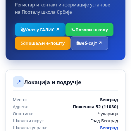
Регистар и контакт информације установе
на Порталу школа Србије
🚀
Улаз у ГАЛИС ↗
📞
Позови школу
✉️
Пошаљи е-пошту
🌐
Веб-сајт ↗
📍
Локација и подручје
Београд
Место:
Пожешка 52 (11030)
Адреса:
Чукарица
Општина:
Град Београд
Школски округ:
Београд
Школска управа: