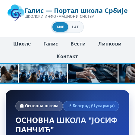
Галис — Портал школа Србије
ШКОЛСКИ ИНФОРМАЦИОНИ СИСТЕМ
ЋИР
LAT
Школе
Галис
Вести
Линкови
Контакт
🏫 Основна школа
📍 Београд (Чукарица)
ОСНОВНА ШКОЛА "ЈОСИФ
ПАНЧИЋ"