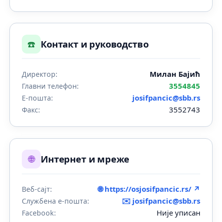
☎️
Контакт и руководство
Милан Бајић
Директор:
3554845
Главни телефон:
josifpancic@sbb.rs
Е-пошта:
3552743
Факс:
🌐
Интернет и мреже
🌐 https://osjosifpancic.rs/ ↗
Веб-сајт:
✉️
josifpancic@sbb.rs
Службена е-пошта:
Није уписан
Facebook: