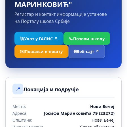
МАРИНКОВИЋ"
Регистар и контакт информације установе
на Порталу школа Србије
🚀
Улаз у ГАЛИС ↗
📞
Позови школу
✉️
Пошаљи е-пошту
🌐
Веб-сајт ↗
📍
Локација и подручје
Нови Бечеј
Место:
Јосифа Маринковића 79 (23272)
Адреса:
Нови Бечеј
Општина:
Средњебанатски
Школски округ: