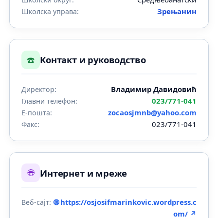
Зрењанин
Школска управа:
☎️
Контакт и руководство
Владимир Давидовић
Директор:
023/771-041
Главни телефон:
zocaosjmnb@yahoo.com
Е-пошта:
023/771-041
Факс:
🌐
Интернет и мреже
🌐 https://osjosifmarinkovic.wordpress.c
Веб-сајт:
om/ ↗