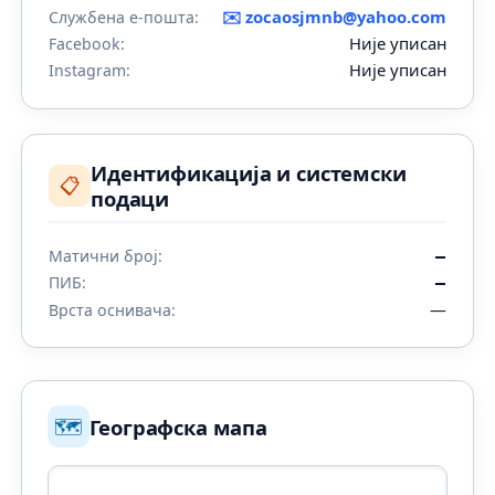
✉️
zocaosjmnb@yahoo.com
Службена е-пошта:
Није уписан
Facebook:
Није уписан
Instagram:
Идентификација и системски
📋
подаци
Матични број:
—
ПИБ:
—
—
Врста оснивача:
🗺️
Географска мапа