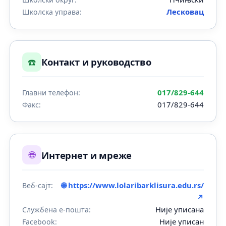
Лесковац
Школска управа:
☎️
Контакт и руководство
017/829-644
Главни телефон:
017/829-644
Факс:
🌐
Интернет и мреже
🌐 https://www.lolaribarklisura.edu.rs/
Веб-сајт:
↗
Није уписана
Службена е-пошта:
Није уписан
Facebook: