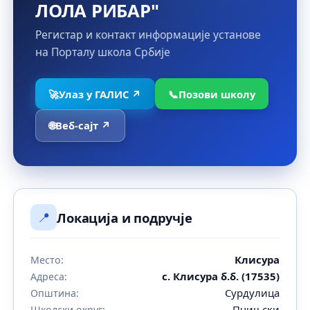
ЛОЛА РИБАР"
Регистар и контакт информације установе
на Порталу школа Србије
🚀
Улаз у ГАЛИС ↗
📞
Позови школу
🌐
Веб-сајт ↗
📍
Локација и подручје
Клисура
Место:
с. Клисура б.б. (17535)
Адреса:
Сурдулица
Општина:
Пчињски
Школски округ: