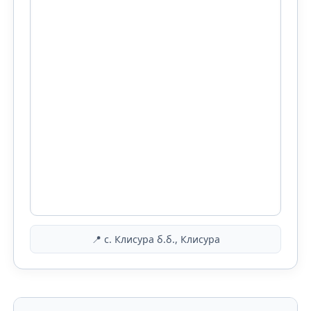
📍 с. Клисура б.б., Клисура