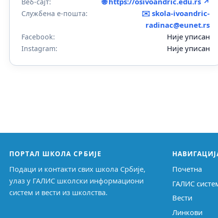
🌐 https://osivoandric.edu.rs ↗
Веб-сајт:
✉️
skola-ivoandric-
Службена е-пошта:
radinac@eunet.rs
Није уписан
Facebook:
Није уписан
Instagram:
ПОРТАЛ ШКОЛА СРБИЈЕ
НАВИГАЦИЈ
Подаци и контакти свих школа Србије,
Почетна
улаз у ГАЛИС школски информациони
ГАЛИС систе
систем и вести из школства.
Вести
Линкови