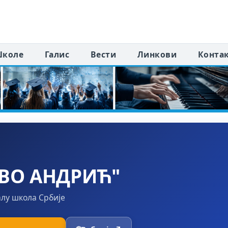
коле
Галис
Вести
Линкови
Конта
ВО АНДРИЋ"
алу школа Србије