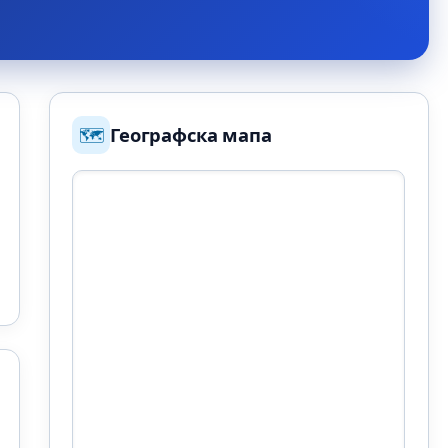
🗺️
Географска мапа