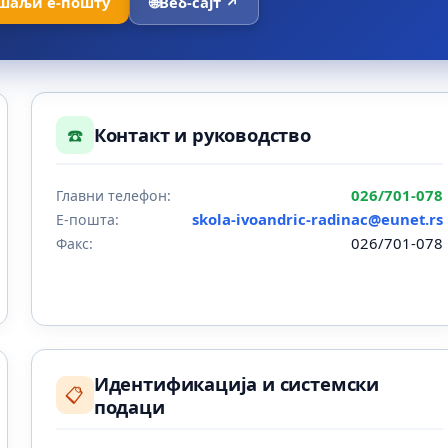
шаљи е-пошту
🌐
Веб-сајт ↗
☎️
Контакт и руководство
026/701-078
Главни телефон:
skola-ivoandric-radinac@eunet.rs
Е-пошта:
026/701-078
Факс:
Идентификација и системски
📋
подаци