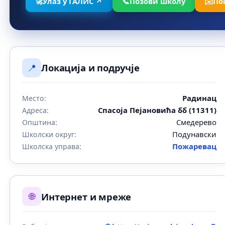
🚀
Улаз у ГАЛИС ↗
📞
Позови школу
✉️
По
📍
Локација и подручје
Радинац
Место:
Спасоја Пејановића бб (11311)
Адреса:
Смедерево
Општина:
Подунавски
Школски округ:
Пожаревац
Школска управа:
🌐
Интернет и мреже