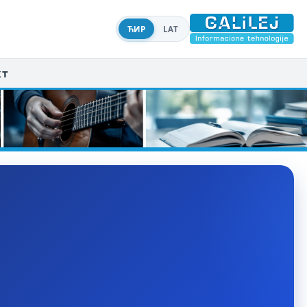
ЋИР
LAT
кт