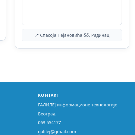
📍 Спасоја Пејановића бб, Радинац
КОНТАКТ
↗
ГАЛИЛЕЈ информационе технологије
Београд
063 554177
galilej@gmail.com