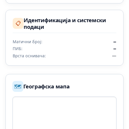
Идентификација и системски
📋
подаци
Матични број:
—
ПИБ:
—
—
Врста оснивача:
🗺️
Географска мапа