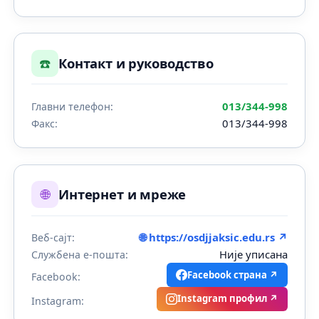
☎️
Контакт и руководство
013/344-998
Главни телефон:
013/344-998
Факс:
🌐
Интернет и мреже
🌐 https://osdjjaksic.edu.rs ↗
Веб-сајт:
Није уписана
Службена е-пошта:
Facebook страна ↗
Facebook:
Instagram профил ↗
Instagram: