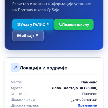
Регистар и контакт информације установе
на Порталу школа Србије
🚀
Улаз у ГАЛИС ↗
📞
Позови школу
🌐
Веб-сајт ↗
📍
Локација и подручје
Панчево
Место:
Лава Толстоја 30 (26000)
Адреса:
Панчево
Општина:
Јужнобанатски
Школски округ:
Зрењанин
Школска управа: