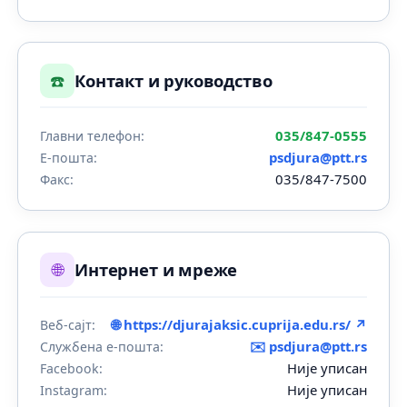
☎️
Контакт и руководство
035/847-0555
Главни телефон:
psdjura@ptt.rs
Е-пошта:
035/847-7500
Факс:
🌐
Интернет и мреже
🌐 https://djurajaksic.cuprija.edu.rs/ ↗
Веб-сајт:
✉️
psdjura@ptt.rs
Службена е-пошта:
Није уписан
Facebook:
Није уписан
Instagram: