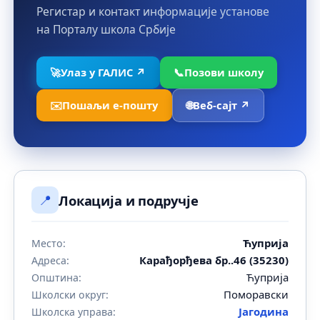
Регистар и контакт информације установе
на Порталу школа Србије
🚀
Улаз у ГАЛИС ↗
📞
Позови школу
✉️
Пошаљи е-пошту
🌐
Веб-сајт ↗
📍
Локација и подручје
Ћуприја
Место:
Карађорђева бр..46 (35230)
Адреса:
Ћуприја
Општина:
Поморавски
Школски округ:
Јагодина
Школска управа: