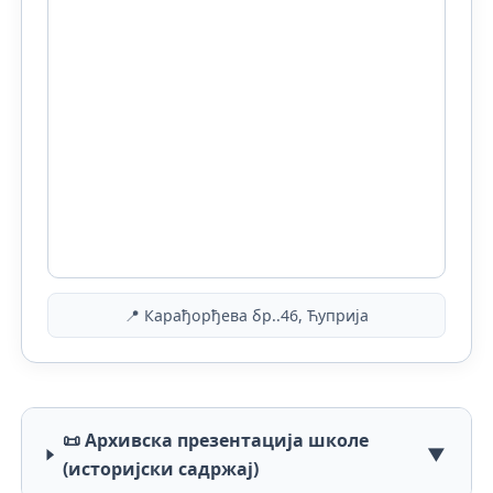
📍 Карађорђева бр..46, Ћуприја
📜 Архивска презентација школе
▼
(историјски садржај)