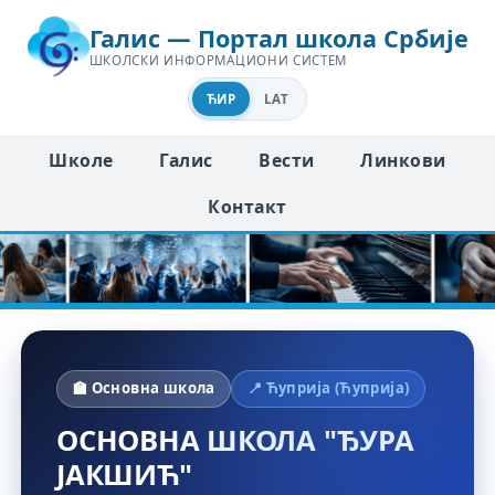
Галис — Портал школа Србије
ШКОЛСКИ ИНФОРМАЦИОНИ СИСТЕМ
ЋИР
LAT
Школе
Галис
Вести
Линкови
Контакт
🏫 Основна школа
📍 Ћуприја (Ћуприја)
ОСНОВНА ШКОЛА "ЂУРА
ЈАКШИЋ"