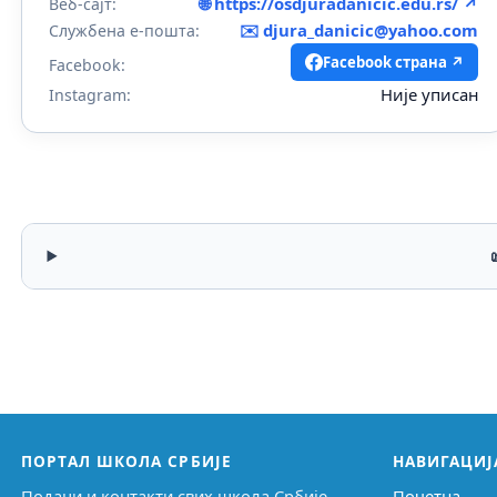
🌐 https://osdjuradanicic.edu.rs/ ↗
Веб-сајт:
✉️
djura_danicic@yahoo.com
Службена е-пошта:
Facebook страна ↗
Facebook:
Није уписан
Instagram:
ПОРТАЛ ШКОЛА СРБИЈЕ
НАВИГАЦИЈ
Подаци и контакти свих школа Србије,
Почетна