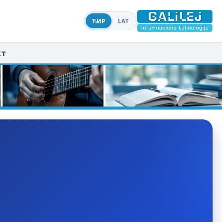
ЋИР
LAT
кт