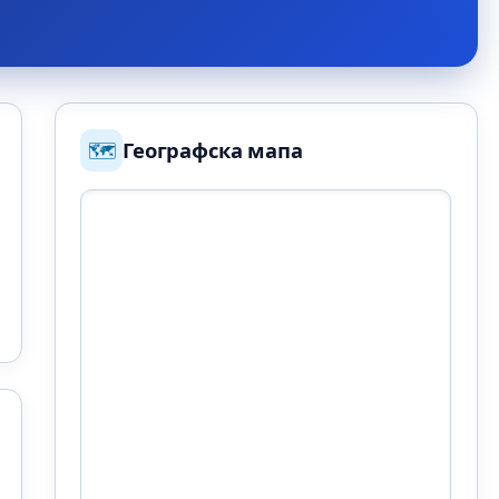
🗺️
Географска мапа