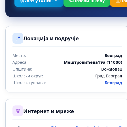
🚀
Улаз у ГАЛИС ↗
📞
Позови школу
✉️
По
📍
Локација и подручје
Београд
Место:
Мештровићева19а (11000)
Адреса:
Вождовац
Општина:
Град Београд
Школски округ:
Београд
Школска управа:
🌐
Интернет и мреже