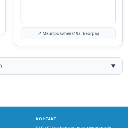
📍 Мештровићева19а, Београд
)
▼
КОНТАКТ
↗
ГАЛИЛЕЈ информационе технологије