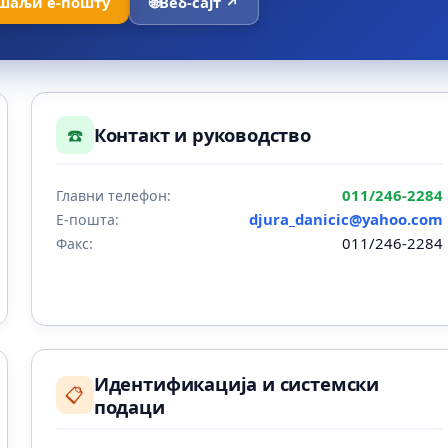
шаљи е-пошту
🌐
Веб-сајт ↗
☎️
Контакт и руководство
011/246-2284
Главни телефон:
djura_danicic@yahoo.com
Е-пошта:
011/246-2284
Факс:
Идентификација и системски
📋
подаци