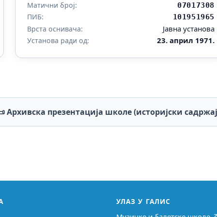
Матични број:
07017308
ПИБ:
101951965
Јавна установа
Врста оснивача:
23. април 1971.
Установа ради од:
📜 Архивска презентација школе (историјски садржај
А
УЛАЗ У ГАЛИС
Музичке и балетске школе 