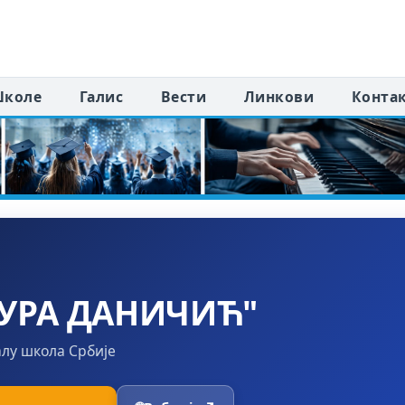
коле
Галис
Вести
Линкови
Конта
УРА ДАНИЧИЋ"
алу школа Србије