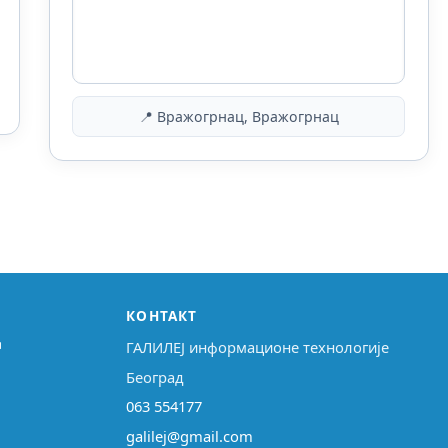
📍 Вражогрнац, Вражогрнац
КОНТАКТ
↗
ГАЛИЛЕЈ информационе технологије
Београд
063 554177
galilej@gmail.com