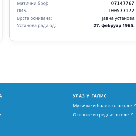
Матични број:
07147767
ПИБ:
100577172
Јавна установа
Врста оснивача:
27. фебруар 1965.
Установа ради од:
А
УЛАЗ У ГАЛИС
Музичке и балетске школе 
м
Основне и средње школе ↗