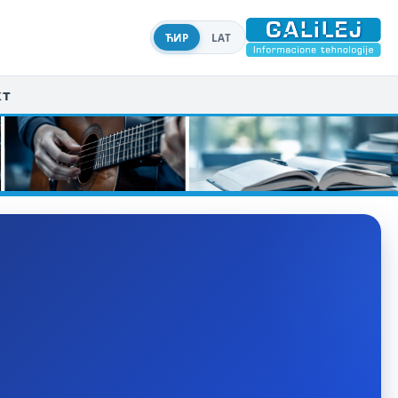
ЋИР
LAT
кт