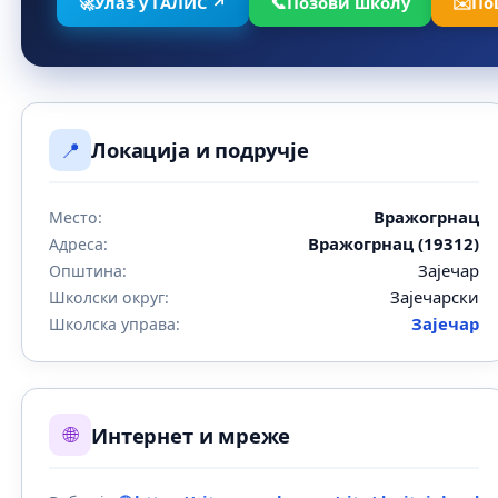
🚀
Улаз у ГАЛИС ↗
📞
Позови школу
✉️
По
📍
Локација и подручје
Вражогрнац
Место:
Вражогрнац (19312)
Адреса:
Зајечар
Општина:
Зајечарски
Школски округ:
Зајечар
Школска управа:
🌐
Интернет и мреже