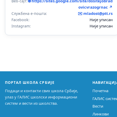
🌐 https://sites.google.com/site/dositejobrad
Веб-сајт:
ovicvrazogrnac ↗
✉️
mladost@ptt.rs
Службена е-пошта:
Није уписан
Facebook:
Није уписан
Instagram:
ПОРТАЛ ШКОЛА СРБИЈЕ
НАВИГАЦИЈ
Подаци и контакти свих школа Србије,
Почетна
улаз у ГАЛИС школски информациони
ГАЛИС систе
систем и вести из школства.
Вести
Линкови