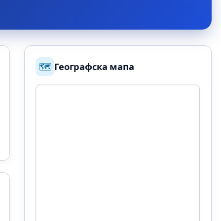
🗺️
Географска мапа