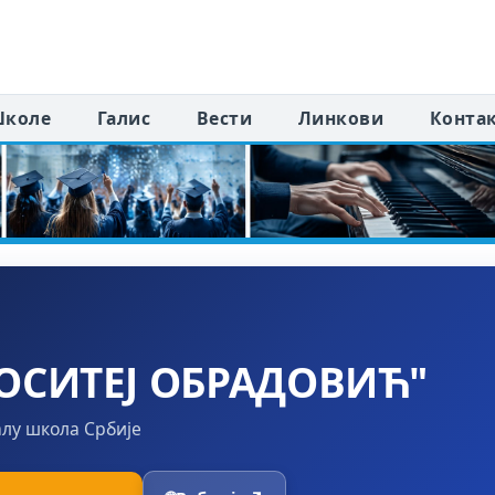
коле
Галис
Вести
Линкови
Конта
ОСИТЕЈ ОБРАДОВИЋ"
алу школа Србије