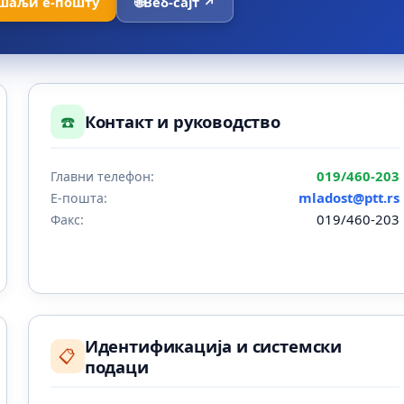
шаљи е-пошту
🌐
Веб-сајт ↗
☎️
Контакт и руководство
019/460-203
Главни телефон:
mladost@ptt.rs
Е-пошта:
019/460-203
Факс:
Идентификација и системски
📋
подаци