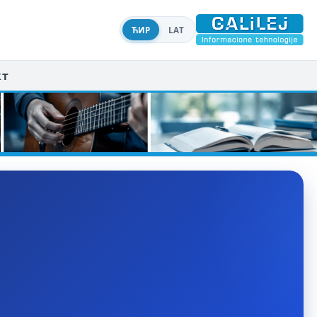
ЋИР
LAT
кт