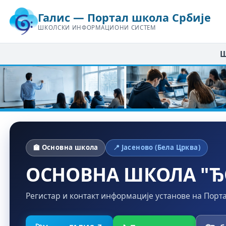
Галис — Портал школа Србије
ШКОЛСКИ ИНФОРМАЦИОНИ СИСТЕМ
Ш
🏫 Основна школа
📍 Јасеново (Бела Црква)
ОСНОВНА ШКОЛА "Ђ
Регистар и контакт информације установе на Порт