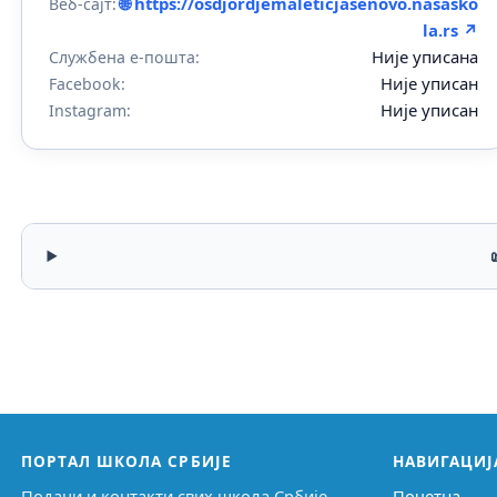
🌐 https://osdjordjemaleticjasenovo.nasasko
Веб-сајт:
la.rs ↗
Није уписана
Службена е-пошта:
Није уписан
Facebook:
Није уписан
Instagram:
ПОРТАЛ ШКОЛА СРБИЈЕ
НАВИГАЦИЈ
Подаци и контакти свих школа Србије,
Почетна