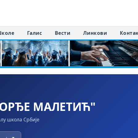
коле
Галис
Вести
Линкови
Конта
ОРЂЕ МАЛЕТИЋ"
алу школа Србије