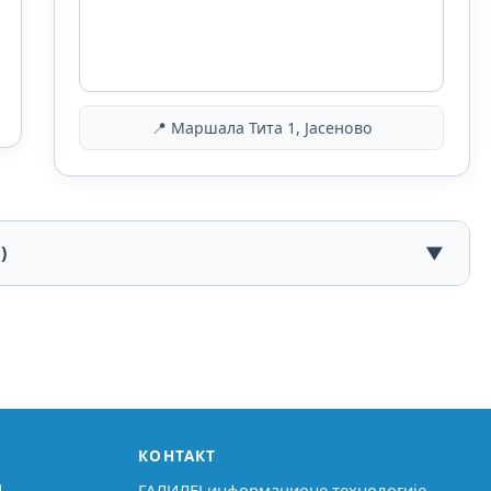
📍 Маршала Тита 1, Јасеново
)
▼
КОНТАКТ
↗
ГАЛИЛЕЈ информационе технологије