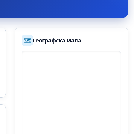
🗺️
Географска мапа