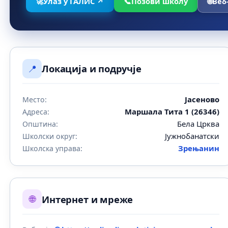
🚀
Улаз у ГАЛИС ↗
📞
Позови школу
🌐
Веб
📍
Локација и подручје
Јасеново
Место:
Маршала Тита 1 (26346)
Адреса:
Бела Црква
Општина:
Јужнобанатски
Школски округ:
Зрењанин
Школска управа:
🌐
Интернет и мреже