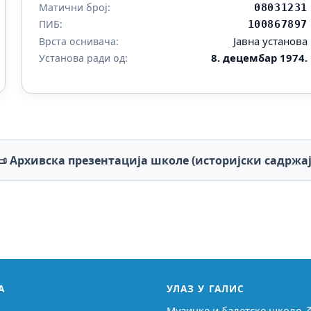
Матични број:
08031231
ПИБ:
100867897
Јавна установа
Врста оснивача:
8. децембар 1974.
Установа ради од:
📜 Архивска презентација школе (историјски садржај
А
УЛАЗ У ГАЛИС
Музичке и балетске школе 