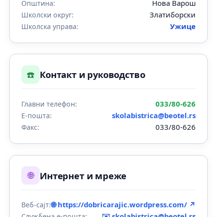
Нова Варош
Општина:
Златиборски
Школски округ:
Ужице
Школска управа:
☎️
Контакт и руководство
033/80-626
Главни телефон:
skolabistrica@beotel.rs
Е-пошта:
033/80-626
Факс:
🌐
Интернет и мреже
🌐 https://dobricarajic.wordpress.com/ ↗
Веб-сајт:
✉️
skolabistrica@beotel.rs
Службена е-пошта: