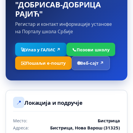
"ДОБРИСАВ-ДОБРИЦА
РАЈИЋ"
Регистар и контакт информације установе
на Порталу школа Србије
🚀
Улаз у ГАЛИС ↗
📞
Позови школу
✉️
Пошаљи е-пошту
🌐
Веб-сајт ↗
📍
Локација и подручје
Бистрица
Место:
Бистрица, Нова Варош (31325)
Адреса: