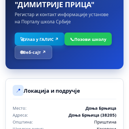
"ДИМИТРИЈЕ ПРИЦА"
Регистар и контакт информације установе
на Порталу школа Србије
🚀
Улаз у ГАЛИС ↗
📞
Позови школу
🌐
Веб-сајт ↗
📍
Локација и подручје
Доња Брњица
Место:
Доња Брњица (38205)
Адреса:
Приштина
Општина:
Косовски
Школски округ: