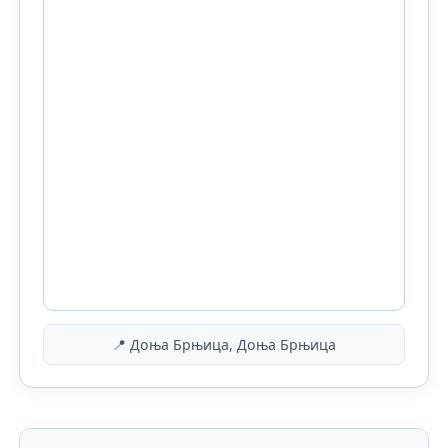
📍 Доња Брњица, Доња Брњица