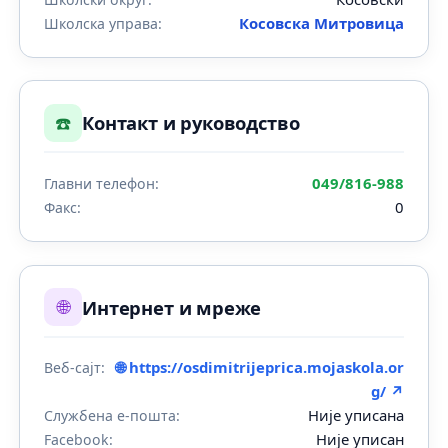
Косовска Митровица
Школска управа:
☎️
Контакт и руководство
049/816-988
Главни телефон:
0
Факс:
🌐
Интернет и мреже
🌐 https://osdimitrijeprica.mojaskola.or
Веб-сајт:
g/ ↗
Није уписана
Службена е-пошта:
Није уписан
Facebook: