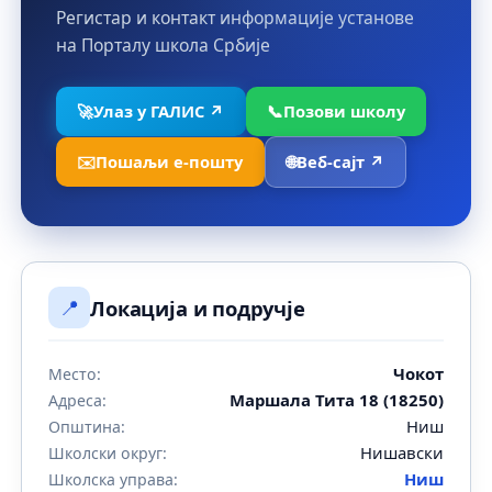
Регистар и контакт информације установе
на Порталу школа Србије
🚀
Улаз у ГАЛИС ↗
📞
Позови школу
✉️
Пошаљи е-пошту
🌐
Веб-сајт ↗
📍
Локација и подручје
Чокот
Место:
Mаршала Тита 18 (18250)
Адреса:
Ниш
Општина:
Нишавски
Школски округ:
Ниш
Школска управа: