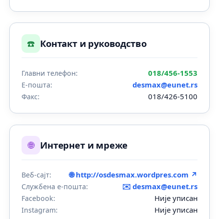
☎️
Контакт и руководство
018/456-1553
Главни телефон:
desmax@eunet.rs
Е-пошта:
018/426-5100
Факс:
🌐
Интернет и мреже
🌐 http://osdesmax.wordpres.com ↗
Веб-сајт:
✉️
desmax@eunet.rs
Службена е-пошта:
Није уписан
Facebook:
Није уписан
Instagram: