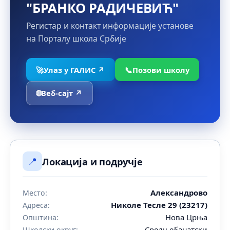
"БРАНКО РАДИЧЕВИЋ"
Регистар и контакт информације установе
на Порталу школа Србије
🚀
Улаз у ГАЛИС ↗
📞
Позови школу
🌐
Веб-сајт ↗
📍
Локација и подручје
Александрово
Место:
Николе Тесле 29 (23217)
Адреса:
Нова Црња
Општина:
Средњебанатски
Школски округ: