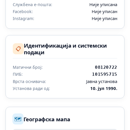
Није уписана
Службена е-пошта:
Није уписан
Facebook:
Није уписан
Instagram:
Идентификација и системски
📋
подаци
Матични број:
08120722
ПИБ:
101595715
Јавна установа
Врста оснивача:
10. јул 1990.
Установа ради од:
🗺️
Географска мапа