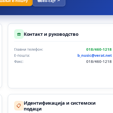
шаљи е-пошту
🌐
Веб-сајт ↗
☎️
Контакт и руководство
018/460-1218
Главни телефон:
b_nusic@verat.net
Е-пошта:
018/460-1218
Факс:
Идентификација и системски
📋
подаци