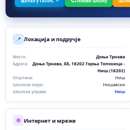
🚀
Улаз у ГАЛИС ↗
📞
Позови школу
✉️
По
📍
Локација и подручје
Доња Трнава
Место:
Доња Трнава, бб, 18202 Горња Топоница -
Адреса:
Ниш (18202)
Ниш
Општина:
Нишавски
Школски округ:
Ниш
Школска управа:
🌐
Интернет и мреже