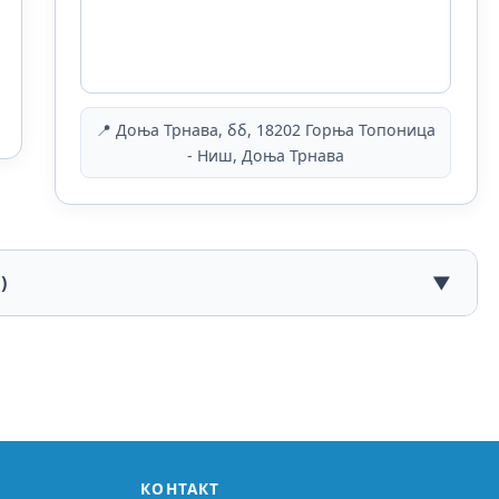
📍 Доња Трнава, бб, 18202 Горња Топоница
- Ниш, Доња Трнава
)
▼
КОНТАКТ