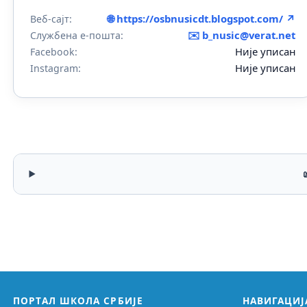
🌐 https://osbnusicdt.blogspot.com/ ↗
Веб-сајт:
✉️
b_nusic@verat.net
Службена е-пошта:
Није уписан
Facebook:
Није уписан
Instagram:
ПОРТАЛ ШКОЛА СРБИЈЕ
НАВИГАЦИЈ