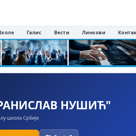
коле
Галис
Вести
Линкови
Конта
РАНИСЛАВ НУШИЋ"
алу школа Србије