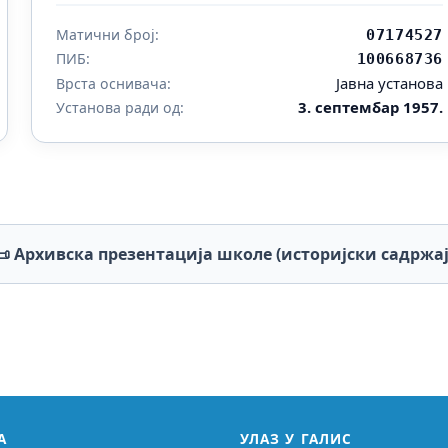
Матични број:
07174527
ПИБ:
100668736
Јавна установа
Врста оснивача:
3. септембар 1957.
Установа ради од:
📜 Архивска презентација школе (историјски садржај
А
УЛАЗ У ГАЛИС