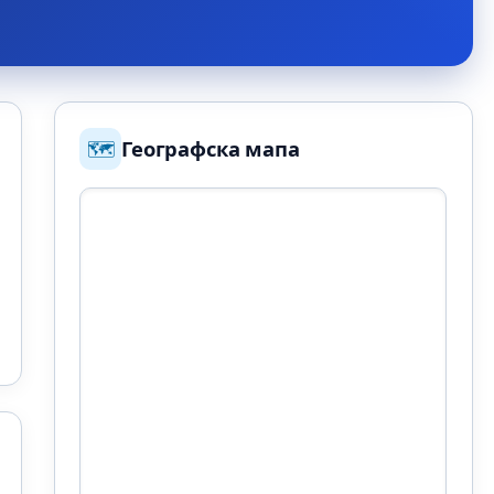
🗺️
Географска мапа