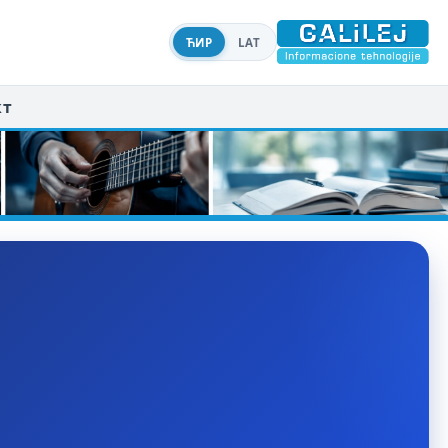
ЋИР
LAT
кт