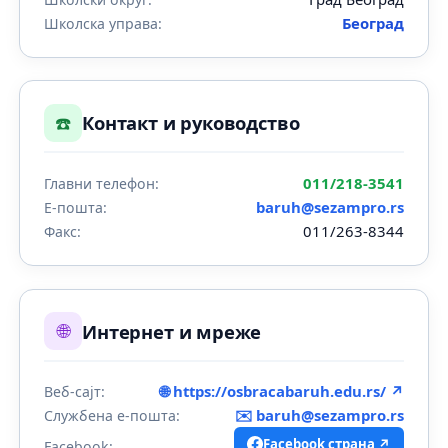
Београд
Школска управа:
☎️
Контакт и руководство
011/218-3541
Главни телефон:
baruh@sezampro.rs
Е-пошта:
011/263-8344
Факс:
🌐
Интернет и мреже
🌐 https://osbracabaruh.edu.rs/ ↗
Веб-сајт:
✉️
baruh@sezampro.rs
Службена е-пошта:
Facebook страна ↗
Facebook: