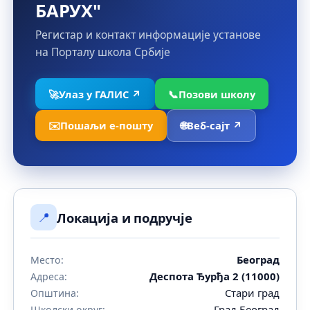
БАРУХ"
Регистар и контакт информације установе
на Порталу школа Србије
🚀
Улаз у ГАЛИС ↗
📞
Позови школу
✉️
Пошаљи е-пошту
🌐
Веб-сајт ↗
📍
Локација и подручје
Београд
Место:
Деспота Ђурђа 2 (11000)
Адреса:
Стари град
Општина:
Град Београд
Школски округ: