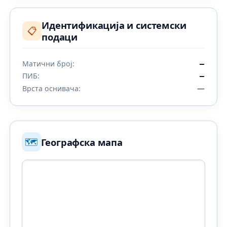
Идентификација и системски
📋
подаци
Матични број:
—
ПИБ:
—
—
Врста оснивача:
🗺️
Географска мапа