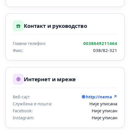
☎️
Контакт и руководство
0038649211464
Главни телефон:
038/82-321
Факс:
🌐
Интернет и мреже
🌐 http://nema ↗
Веб-сајт:
Није уписана
Службена е-пошта:
Није уписан
Facebook:
Није уписан
Instagram: