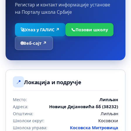
Регистар и контакт информације установе
на Порталу школа Србије
🚀
Улаз у ГАЛИС ↗
📞
Позови школу
🌐
Веб-сајт ↗
📍
Локација и подручје
Липљан
Место:
Новице Дејановића бб (38232)
Адреса:
Липљан
Општина:
Косовски
Школски округ:
Косовска Митровица
Школска управа: