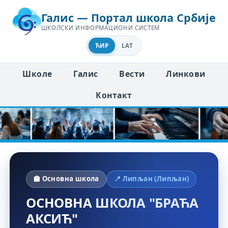
Галис — Портал школа Србије
ШКОЛСКИ ИНФОРМАЦИОНИ СИСТЕМ
ЋИР
LAT
Школе
Галис
Вести
Линкови
Контакт
🏫 Основна школа
📍 Липљан (Липљан)
ОСНОВНА ШКОЛА "БРАЋА
АКСИЋ"