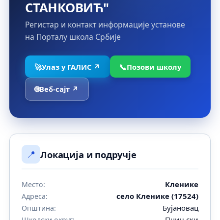
СТАНКОВИЋ"
Регистар и контакт информације установе
на Порталу школа Србије
🚀
Улаз у ГАЛИС ↗
📞
Позови школу
🌐
Веб-сајт ↗
📍
Локација и подручје
Кленике
Место:
село Кленике (17524)
Адреса:
Бујановац
Општина:
Пчињски
Школски округ: