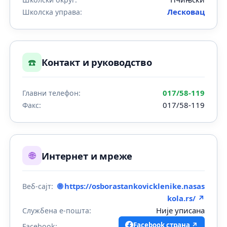
Лесковац
Школска управа:
☎️
Контакт и руководство
017/58-119
Главни телефон:
017/58-119
Факс:
🌐
Интернет и мреже
🌐 https://osborastankovicklenike.nasas
Веб-сајт:
kola.rs/ ↗
Није уписана
Службена е-пошта:
Facebook страна ↗
Facebook: