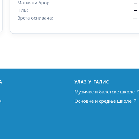
Матични број:
—
ПИБ:
—
—
Врста оснивача:
А
УЛАЗ У ГАЛИС
Музичке и балетске школе 
м
Основне и средње школе ↗