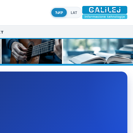
ЋИР
LAT
кт