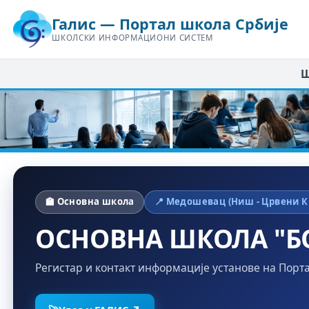
Галис — Портал школа Србије
ШКОЛСКИ ИНФОРМАЦИОНИ СИСТЕМ
Ш
🏫 Основна школа
📍 Медошевац (Ниш - Црвени К
ОСНОВНА ШКОЛА "Б
Регистар и контакт информације установе на Порт