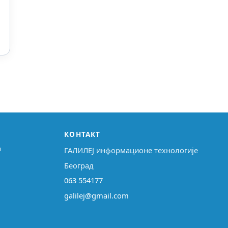
КОНТАКТ
↗
ГАЛИЛЕЈ информационе технологије
Београд
063 554177
galilej@gmail.com