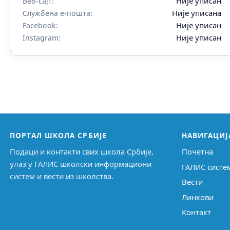
Није уписан
Веб-сајт:
Није уписана
Службена е-пошта:
Није уписан
Facebook:
Није уписан
Instagram:
ПОРТАЛ ШКОЛА СРБИЈЕ
НАВИГАЦИЈ
Подаци и контакти свих школа Србије,
Почетна
улаз у ГАЛИС школски информациони
ГАЛИС систе
систем и вести из школства.
Вести
Линкови
Контакт