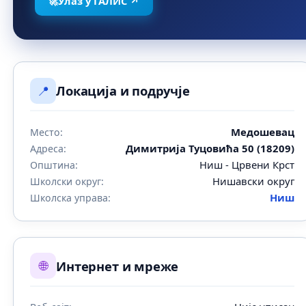
🚀
Улаз у ГАЛИС ↗
📍
Локација и подручје
Медошевац
Место:
Димитрија Туцовића 50 (18209)
Адреса:
Ниш - Црвени Крст
Општина:
Нишавски округ
Школски округ:
Ниш
Школска управа:
🌐
Интернет и мреже