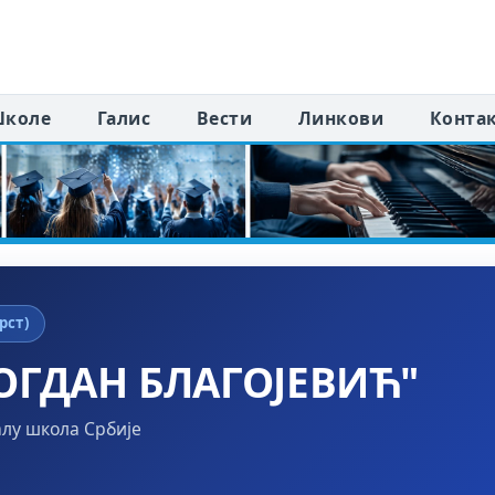
коле
Галис
Вести
Линкови
Конта
рст)
ОГДАН БЛАГОЈЕВИЋ"
алу школа Србије