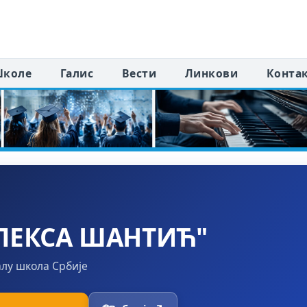
коле
Галис
Вести
Линкови
Конта
ЛЕКСА ШАНТИЋ"
алу школа Србије