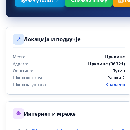
🚀
Улаз у ГАЛИС ↗
📞
Позови школу
✉️
По
📍
Локација и подручје
Црквине
Место:
Црквине (36321)
Адреса:
Тутин
Општина:
Рашки 2
Школски округ:
Краљево
Школска управа:
🌐
Интернет и мреже