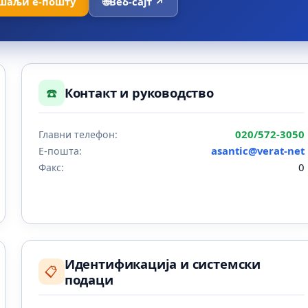
шаљи е-пошту
🌐
Веб-сајт ↗
☎️
Контакт и руководство
020/572-3050
Главни телефон:
asantic@verat-net
Е-пошта:
0
Факс:
Идентификација и системски
📋
подаци