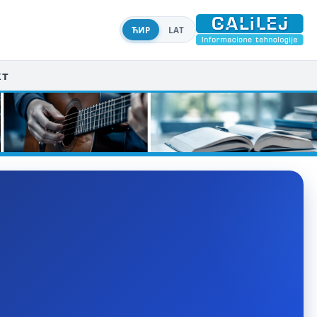
ЋИР
LAT
кт