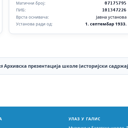
Матични број:
07175795
ПИБ:
101347226
Јавна установа
Врста оснивача:
1. септембар 1933.
Установа ради од:
📜 Архивска презентација школе (историјски садржај
А
УЛАЗ У ГАЛИС
Музичке и балетске школе 