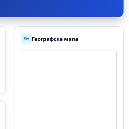
🗺️
Географска мапа