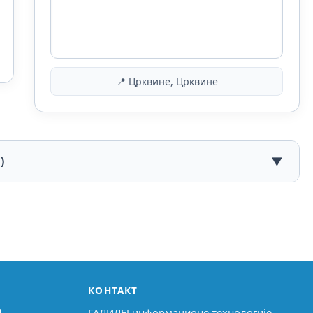
📍 Црквине, Црквине
)
▼
КОНТАКТ
↗
ГАЛИЛЕЈ информационе технологије