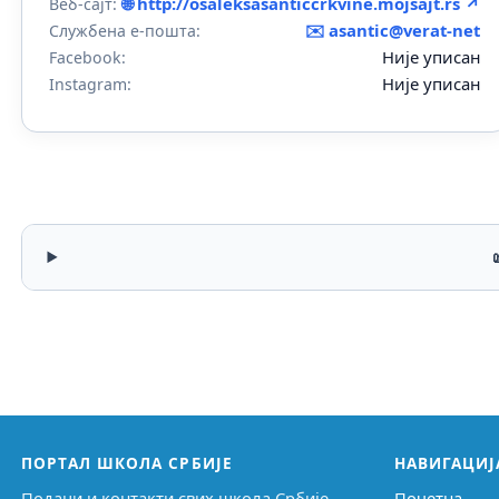
🌐 http://osaleksasanticcrkvine.mojsajt.rs ↗
Веб-сајт:
✉️ asantic@verat-net
Службена е-пошта:
Није уписан
Facebook:
Није уписан
Instagram:
ПОРТАЛ ШКОЛА СРБИЈЕ
НАВИГАЦИЈ
Подаци и контакти свих школа Србије,
Почетна