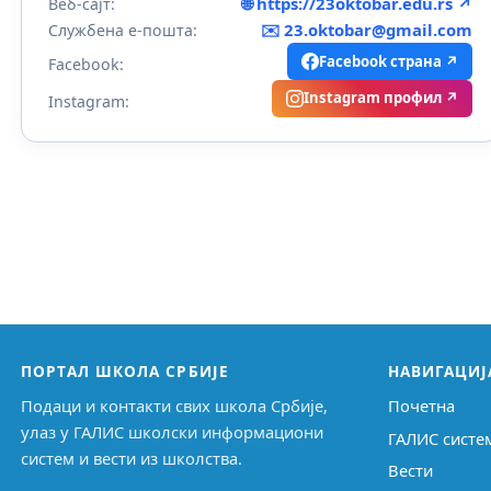
🌐 https://23oktobar.edu.rs ↗
Веб-сајт:
✉️
23.oktobar@gmail.com
Службена е-пошта:
Facebook страна ↗
Facebook:
Instagram профил ↗
Instagram:
ПОРТАЛ ШКОЛА СРБИЈЕ
НАВИГАЦИЈ
Подаци и контакти свих школа Србије,
Почетна
улаз у ГАЛИС школски информациони
ГАЛИС систе
систем и вести из школства.
Вести