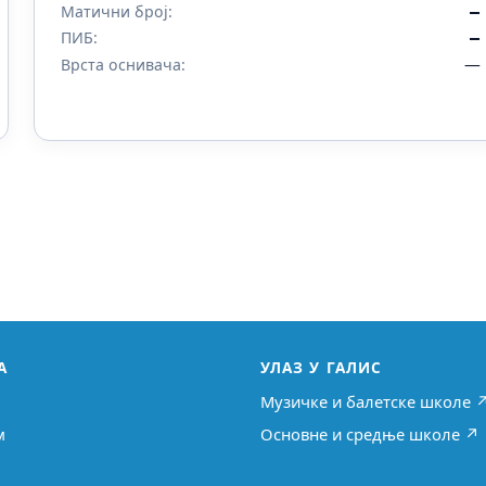
Матични број:
—
ПИБ:
—
—
Врста оснивача:
А
УЛАЗ У ГАЛИС
Музичке и балетске школе 
м
Основне и средње школе ↗