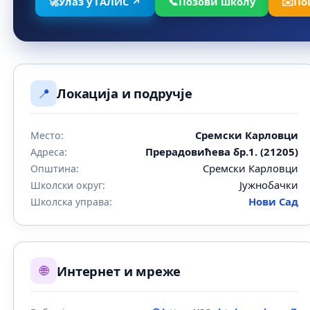
🚀
Улаз у ГАЛИС ↗
📞
Позови школу
✉️
По
📍
Локација и подручје
Сремски Карловци
Место:
Прерадовићева бр.1. (21205)
Адреса:
Сремски Карловци
Општина:
Јужнобачки
Школски округ:
Нови Сад
Школска управа:
🌐
Интернет и мреже