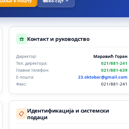
шаљи е-пошту
🌐
Веб-сајт ↗
☎️
Контакт и руководство
Маравић Горан
Директор:
021/881-241
Тел. директора:
021/881-639
Главни телефон:
23.oktobar@gmail.com
Е-пошта:
021/881-241
Факс:
Идентификација и системски
📋
подаци