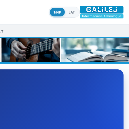
ЋИР
LAT
кт