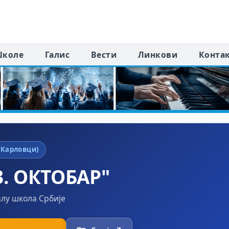
коле
Галис
Вести
Линкови
Конта
 Карловци)
. ОКТОБАР"
алу школа Србије