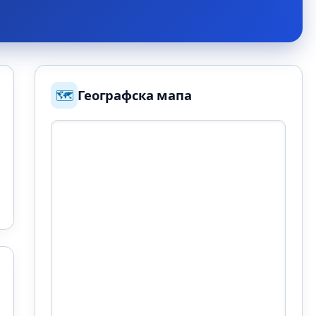
🗺️
Географска мапа