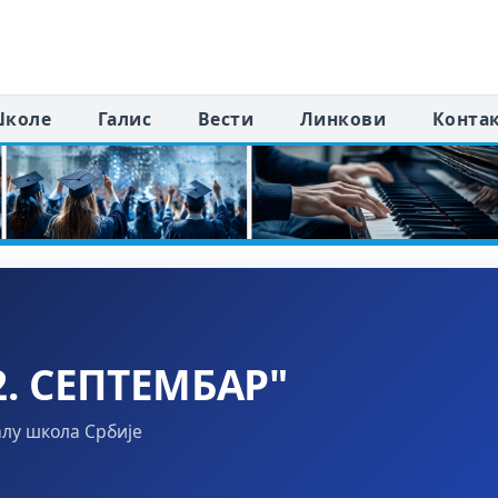
коле
Галис
Вести
Линкови
Конта
. СЕПТЕМБАР"
алу школа Србије