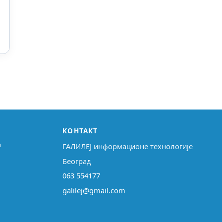
КОНТАКТ
↗
ГАЛИЛЕЈ информационе технологије
Београд
063 554177
galilej@gmail.com