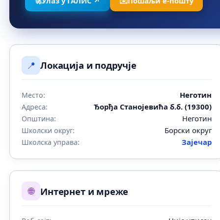
🚀
Улаз у ГАЛИС ↗
✉️
Пошаљи е-пошту
📍
Локација и подручје
Неготин
Место:
Ђорђа Станојевића б.б. (19300)
Адреса:
Неготин
Општина:
Борски округ
Школски округ:
Зајечар
Школска управа:
🌐
Интернет и мреже