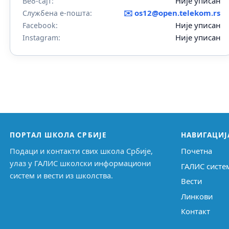
Није уписан
Веб-сајт:
✉️
os12@open.telekom.rs
Службена е-пошта:
Није уписан
Facebook:
Није уписан
Instagram:
ПОРТАЛ ШКОЛА СРБИЈЕ
НАВИГАЦИЈ
Подаци и контакти свих школа Србије,
Почетна
улаз у ГАЛИС школски информациони
ГАЛИС систе
систем и вести из школства.
Вести
Линкови
Контакт