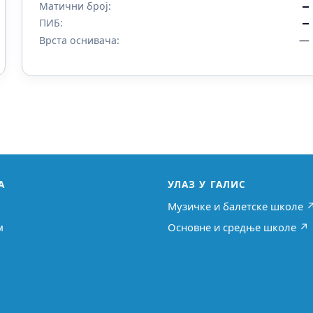
Матични број:
—
ПИБ:
—
—
Врста оснивача:
А
УЛАЗ У ГАЛИС
Музичке и балетске школе 
м
Основне и средње школе ↗