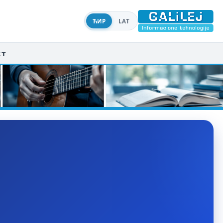
ЋИР
LAT
кт