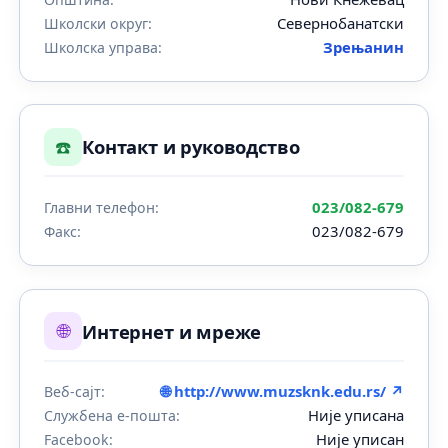
Севернобанатски
Школски округ:
Зрењанин
Школска управа:
☎️
Контакт и руководство
023/082-679
Главни телефон:
023/082-679
Факс:
🌐
Интернет и мреже
🌐 http://www.muzsknk.edu.rs/ ↗
Веб-сајт:
Није уписана
Службена е-пошта:
Није уписан
Facebook: