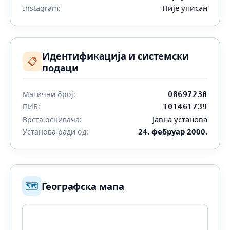
Није уписан
Instagram:
Идентификација и системски
📋
подаци
Матични број:
08697230
ПИБ:
101461739
Јавна установа
Врста оснивача:
24. фебруар 2000.
Установа ради од:
🗺️
Географска мапа