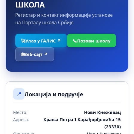
ШКОЛА
Регистар и контакт информације установе
на Порталу школа Србије
🚀
Улаз у ГАЛИС ↗
📞
Позови школу
🌐
Веб-сајт ↗
📍
Локација и подручје
Нови Кнежевац
Место:
Краља Петра I Kарађорђевића 15
Адреса:
(23330)
Нови Кнежевац
Општина: