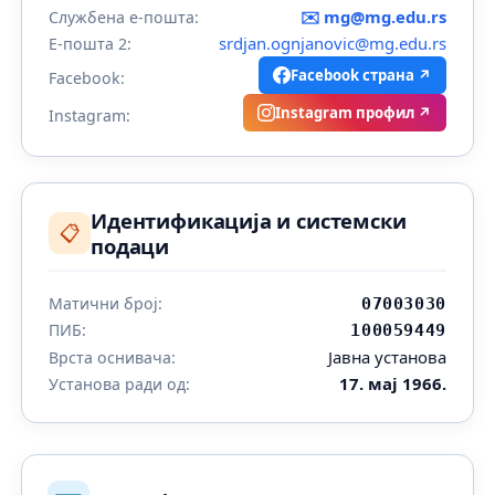
✉️
mg@mg.edu.rs
Службена е-пошта:
srdjan.ognjanovic@mg.edu.rs
Е-пошта 2:
Facebook страна ↗
Facebook:
Instagram профил ↗
Instagram:
Идентификација и системски
📋
подаци
Матични број:
07003030
ПИБ:
100059449
Јавна установа
Врста оснивача:
17. мај 1966.
Установа ради од: