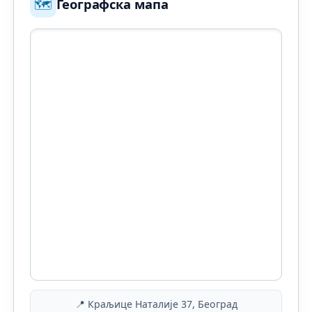
🗺️
Географска мапа
📍 Краљице Наталије 37, Београд