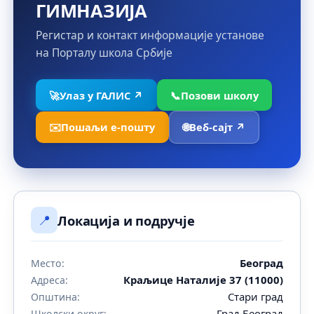
ГИМНАЗИЈА
Регистар и контакт информације установе
на Порталу школа Србије
🚀
Улаз у ГАЛИС ↗
📞
Позови школу
✉️
Пошаљи е-пошту
🌐
Веб-сајт ↗
📍
Локација и подручје
Београд
Место:
Краљице Наталије 37 (11000)
Адреса:
Стари град
Општина:
Град Београд
Школски округ: