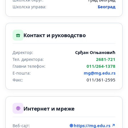
Београд
Школска управа:
☎️
Контакт и руководство
Срђан Огњановић
Директор:
2681-721
Тел. директора:
011/264-1378
Главни телефон:
mg@mg.edu.rs
Е-пошта:
011/361-2595
Факс:
🌐
Интернет и мреже
🌐 https://mg.edu.rs ↗
Веб-сајт: