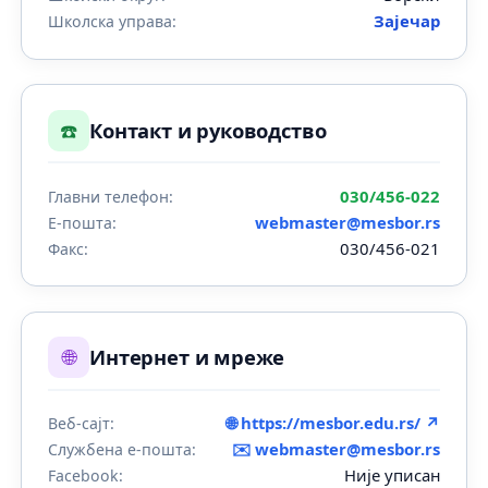
Зајечар
Школска управа:
☎️
Контакт и руководство
030/456-022
Главни телефон:
webmaster@mesbor.rs
Е-пошта:
030/456-021
Факс:
🌐
Интернет и мреже
🌐 https://mesbor.edu.rs/ ↗
Веб-сајт:
✉️
webmaster@mesbor.rs
Службена е-пошта:
Није уписан
Facebook: