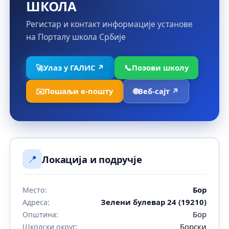
ШКОЛА
Регистар и контакт информације установе
на Порталу школа Србије
🚀
Улаз у ГАЛИС ↗
📞
Позови школу
✉️
Пошаљи е-пошту
🌐
Веб-сајт ↗
📍
Локација и подручје
Бор
Место:
Зелени булевар 24 (19210)
Адреса:
Бор
Општина:
Борски
Школски округ: