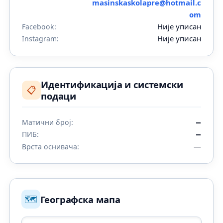
masinskaskolapre@hotmail.c
om
Није уписан
Facebook:
Није уписан
Instagram:
Идентификација и системски
📋
подаци
Матични број:
—
ПИБ:
—
—
Врста оснивача:
🗺️
Географска мапа