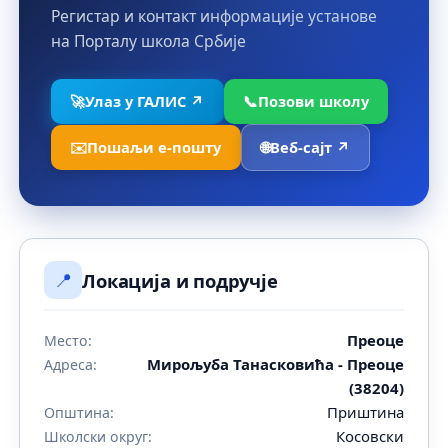
Регистар и контакт информације установе
на Порталу школа Србије
🚀
Улаз у ГАЛИС ↗
📞
Позови школу
✉️
Пошаљи е-пошту
🌐
Веб-сајт ↗
📍
Локација и подручје
Преоце
Место:
Мирољуба Танасковића - Преоце
Адреса:
(38204)
Приштина
Општина:
Косовски
Школски округ: