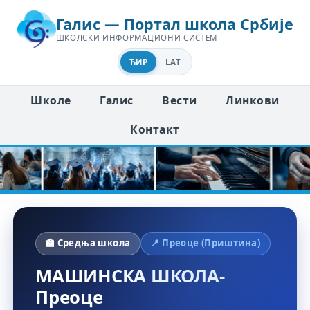
Галис — Портал школа Србије
ШКОЛСКИ ИНФОРМАЦИОНИ СИСТЕМ
ЋИР
LAT
Школе
Галис
Вести
Линкови
Контакт
🏫 Средња школа
📍 Преоце (Приштина)
МАШИНСКА ШКОЛА-
Преоце