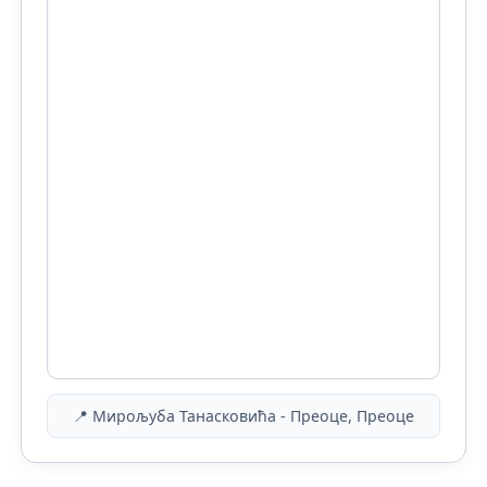
📍 Мирољуба Танасковића - Преоце, Преоце