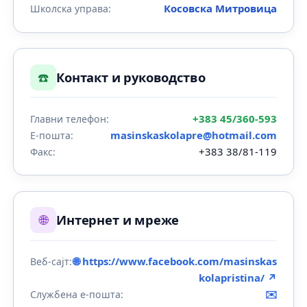
Косовска Митровица
Школска управа:
☎️
Контакт и руководство
+383 45/360-593
Главни телефон:
masinskaskolapre@hotmail.com
Е-пошта:
+383 38/81-119
Факс:
🌐
Интернет и мреже
🌐 https://www.facebook.com/masinskas
Веб-сајт:
kolapristina/ ↗
✉️
Службена е-пошта: