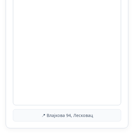
📍 Влајкова 94, Лесковац