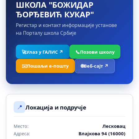
ШКОЛА "БОЖИДАР
ЂОРЂЕВИЋ КУКАР"
Регистар и контакт информације установе
на Порталу школа Србије
🚀
Улаз у ГАЛИС ↗
📞
Позови школу
✉️
Пошаљи е-пошту
🌐
Веб-сајт ↗
📍
Локација и подручје
Лесковац
Место:
Влајкова 94 (16000)
Адреса: