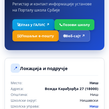
Регистар и контакт информације установе
на Порталу школа Србије
🚀
Улаз у ГАЛИС ↗
📞
Позови школу
✉️
Пошаљи е-пошту
🌐
Веб-сајт ↗
📍
Локација и подручје
Ниш
Место:
Вожда Карађорђа 27 (18000)
Адреса:
Ниш
Општина:
Нишавски
Школски округ:
Ниш
Школска управа: