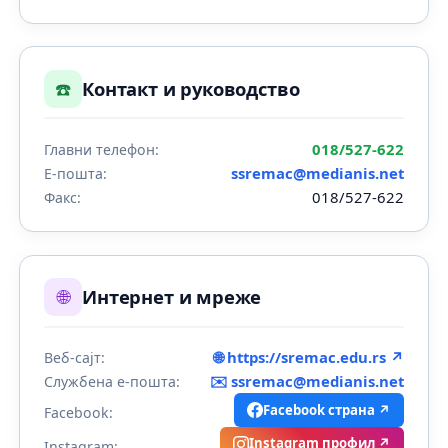
☎️
Контакт и руководство
018/527-622
Главни телефон:
ssremac@medianis.net
Е-пошта:
018/527-622
Факс:
🌐
Интернет и мреже
🌐 https://sremac.edu.rs ↗
Веб-сајт:
✉️
ssremac@medianis.net
Службена е-пошта:
Facebook страна ↗
Facebook:
Instagram профил ↗
Instagram: