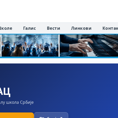
коле
Галис
Вести
Линкови
Конта
АЦ
алу школа Србије