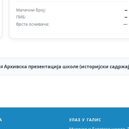
Матични број:
—
ПИБ:
—
—
Врста оснивача:
📜 Архивска презентација школе (историјски садржај
А
УЛАЗ У ГАЛИС
Музичке и балетске школе 