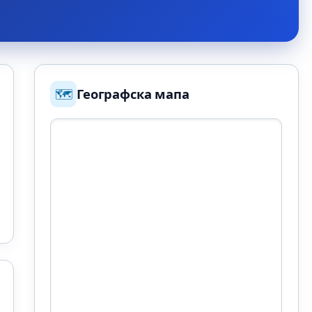
🗺️
Географска мапа