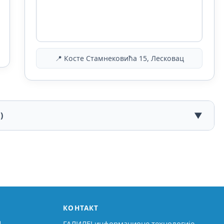
📍 Косте Стамнековића 15, Лесковац
)
▼
КОНТАКТ
↗
ГАЛИЛЕЈ информационе технологије