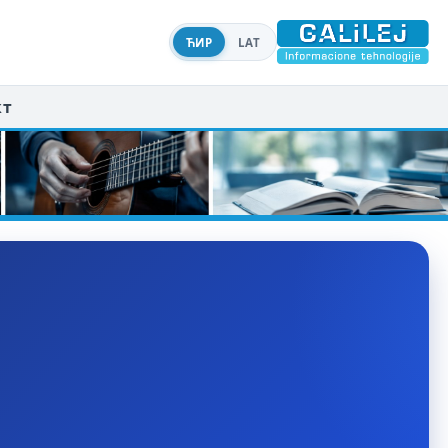
ЋИР
LAT
кт