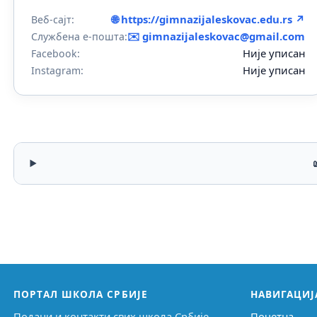
🌐 https://gimnazijaleskovac.edu.rs ↗
Веб-сајт:
✉️
gimnazijaleskovac@gmail.com
Службена е-пошта:
Није уписан
Facebook:
Није уписан
Instagram:
ПОРТАЛ ШКОЛА СРБИЈЕ
НАВИГАЦИЈ
Подаци и контакти свих школа Србије,
Почетна