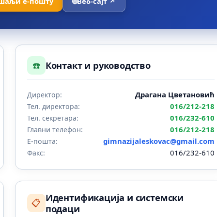
шаљи е-пошту
🌐
Веб-сајт ↗
☎️
Контакт и руководство
Драгана Цветановић
Директор:
016/212-218
Тел. директора:
016/232-610
Тел. секретара:
016/212-218
Главни телефон:
gimnazijaleskovac@gmail.com
Е-пошта:
016/232-610
Факс:
Идентификација и системски
📋
подаци