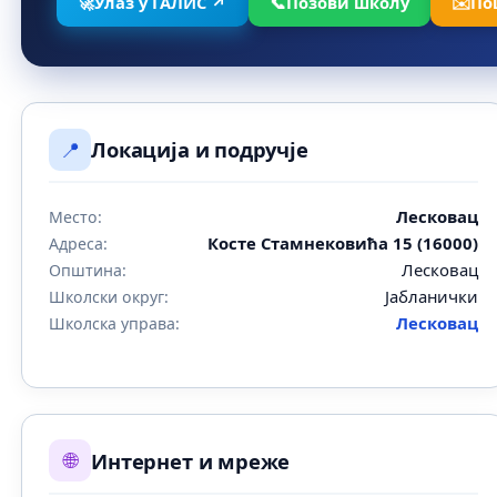
🚀
Улаз у ГАЛИС ↗
📞
Позови школу
✉️
По
📍
Локација и подручје
Лесковац
Место:
Косте Стамнековића 15 (16000)
Адреса:
Лесковац
Општина:
Јабланички
Школски округ:
Лесковац
Школска управа:
🌐
Интернет и мреже