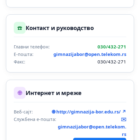
☎️
Контакт и руководство
030/432-271
Главни телефон:
gimnazijabor@open.telekom.rs
Е-пошта:
030/432-271
Факс:
🌐
Интернет и мреже
🌐 http://gimnazija-bor.edu.rs/ ↗
Веб-сајт:
✉️
Службена е-пошта:
gimnazijabor@open.telekom.
rs