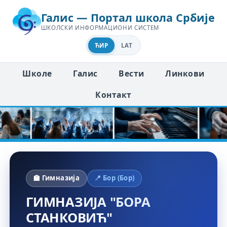
Галис — Портал школа Србије
ШКОЛСКИ ИНФОРМАЦИОНИ СИСТЕМ
ЋИР
LAT
Школе
Галис
Вести
Линкови
Контакт
🏫 Гимназија
📍 Бор (Бор)
ГИМНАЗИЈА "БОРА
СТАНКОВИЋ"