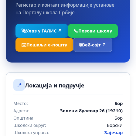
Регистар и контакт информације установе
на Порталу школа Србије
🚀
Улаз у ГАЛИС ↗
📞
Позови школу
✉️
Пошаљи е-пошту
🌐
Веб-сајт ↗
📍
Локација и подручје
Бор
Место:
Зелени булевар 26 (19210)
Адреса:
Бор
Општина:
Борски
Школски округ:
Зајечар
Школска управа: