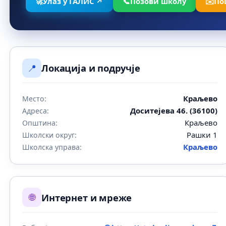
🚀
Улаз у ГАЛИС ↗
📞
Позови школу
✉️
По
📍
Локација и подручје
Краљево
Место:
Доситејева 46. (36100)
Адреса:
Краљево
Општина:
Рашки 1
Школски округ:
Краљево
Школска управа:
🌐
Интернет и мреже