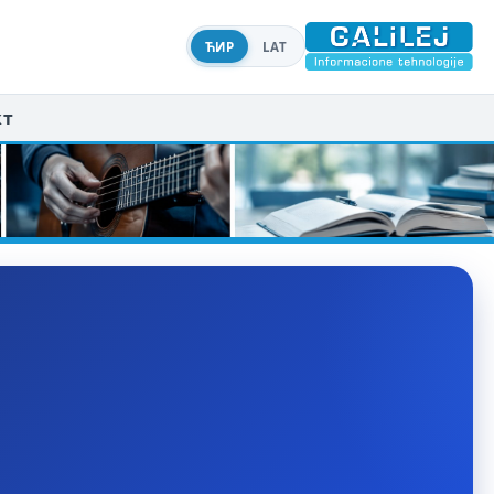
ЋИР
LAT
кт