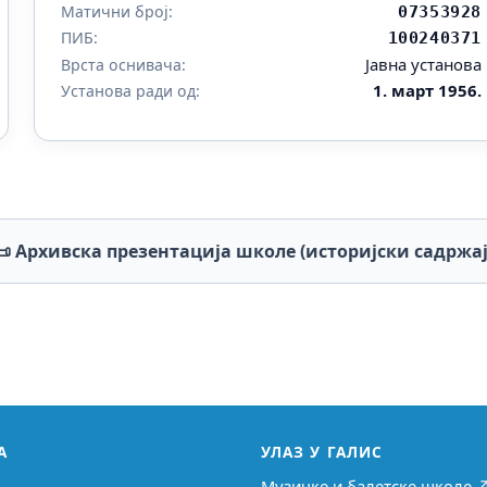
Матични број:
07353928
ПИБ:
100240371
Јавна установа
Врста оснивача:
1. март 1956.
Установа ради од:
📜 Архивска презентација школе (историјски садржај
А
УЛАЗ У ГАЛИС
Музичке и балетске школе 