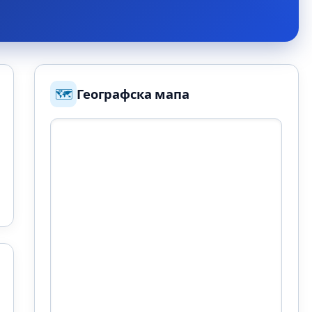
🗺️
Географска мапа