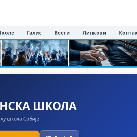
коле
Галис
Вести
Линкови
Конта
ИНСКА ШКОЛА
алу школа Србије