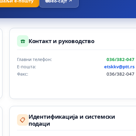
шаљи е-пошту
🌐
Веб-сајт ↗
☎️
Контакт и руководство
036/382-047
Главни телефон:
etskkv@ptt.rs
Е-пошта:
036/382-047
Факс:
Идентификација и системски
📋
подаци