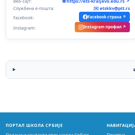
🌐 https://ets-kraljevo.edu.rs ↗
Веб-сајт:
✉️
etskkv@ptt.rs
Службена е-пошта:
Facebook страна ↗
Facebook:
Instagram профил ↗
Instagram:
ПОРТАЛ ШКОЛА СРБИЈЕ
НАВИГАЦИЈ
Подаци и контакти свих школа Србије,
Почетна