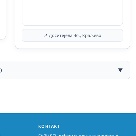
📍 Доситејева 46., Краљево
)
▼
КОНТАКТ
↗
ГАЛИЛЕЈ информационе технологије