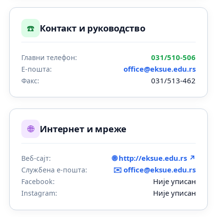
☎️
Контакт и руководство
031/510-506
Главни телефон:
office@eksue.edu.rs
Е-пошта:
031/513-462
Факс:
🌐
Интернет и мреже
🌐 http://eksue.edu.rs ↗
Веб-сајт:
✉️
office@eksue.edu.rs
Службена е-пошта:
Није уписан
Facebook:
Није уписан
Instagram: