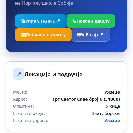
на Порталу школа Србије
🚀
Улаз у ГАЛИС ↗
📞
Позови школу
✉️
Пошаљи е-пошту
🌐
Веб-сајт ↗
📍
Локација и подручје
Ужице
Место:
Трг Светог Саве број 6 (31000)
Адреса:
Ужице
Општина:
Златиборски
Школски округ:
Ужице
Школска управа: