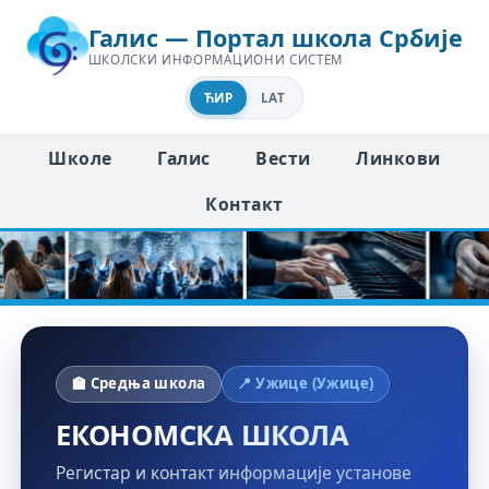
Галис — Портал школа Србије
ШКОЛСКИ ИНФОРМАЦИОНИ СИСТЕМ
ЋИР
LAT
Школе
Галис
Вести
Линкови
Контакт
🏫 Средња школа
📍 Ужице (Ужице)
ЕКОНОМСКА ШКОЛА
Регистар и контакт информације установе