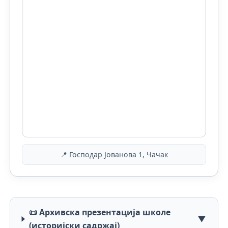
📍 Господар Јованова 1, Чачак
📜 Архивска презентација школе
▼
(историјски садржај)