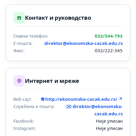
☎️
Контакт и руководство
032/344-793
Главни телефон:
direktor@ekonomska-cacak.edu.rs
Е-пошта:
032/222-345
Факс:
🌐
Интернет и мреже
🌐 http://ekonomska-cacak.edu.rs/ ↗
Веб-сајт:
✉️
direktor@ekonomska-
Службена е-пошта:
cacak.edu.rs
Није уписан
Facebook:
Није уписан
Instagram: