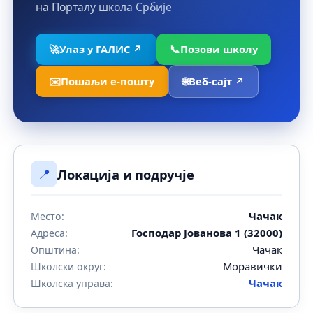
на Порталу школа Србије
🚀
Улаз у ГАЛИС ↗
📞
Позови школу
✉️
Пошаљи е-пошту
🌐
Веб-сајт ↗
📍
Локација и подручје
Чачак
Место:
Господар Јованова 1 (32000)
Адреса:
Чачак
Општина:
Моравички
Школски округ:
Чачак
Школска управа: