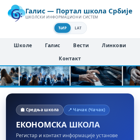
Галис — Портал школа Србије
ШКОЛСКИ ИНФОРМАЦИОНИ СИСТЕМ
ЋИР
LAT
Школе
Галис
Вести
Линкови
Контакт
🏫 Средња школа
📍 Чачак (Чачак)
ЕКОНОМСКА ШКОЛА
Регистар и контакт информације установе