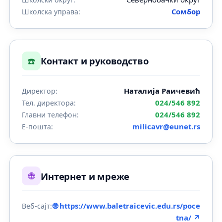
Сомбор
Школска управа:
☎️
Контакт и руководство
Наталија Раичевић
Директор:
024/546 892
Тел. директора:
024/546 892
Главни телефон:
milicavr@eunet.rs
Е-пошта:
🌐
Интернет и мреже
🌐 https://www.baletraicevic.edu.rs/poce
Веб-сајт:
tna/ ↗