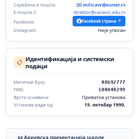
✉️
milicavr@eunet.rs
Службена е-пошта:
direktor@raicevic.edu.rs
Е-пошта 2:
Facebook страна ↗
Facebook:
Није уписан
Instagram:
Идентификација и системски
📋
подаци
Матични број:
08692777
ПИБ:
100840299
Приватна установа
Врста оснивача:
15. октобар 1990.
Установа ради од:
📜 Архивска презентација школе