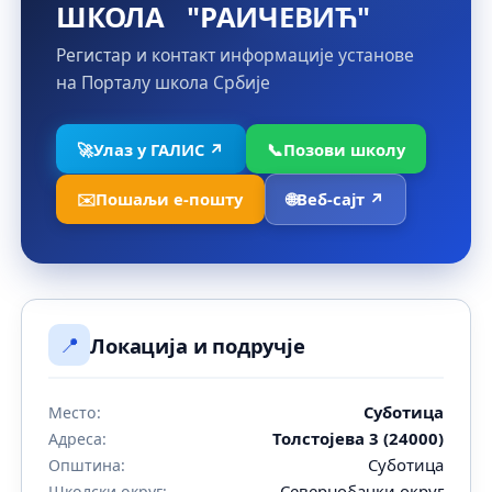
ШКОЛА "РАИЧЕВИЋ"
Регистар и контакт информације установе
на Порталу школа Србије
🚀
Улаз у ГАЛИС ↗
📞
Позови школу
✉️
Пошаљи е-пошту
🌐
Веб-сајт ↗
📍
Локација и подручје
Суботица
Место:
Толстојева 3 (24000)
Адреса:
Суботица
Општина:
Севернобачки округ
Школски округ: