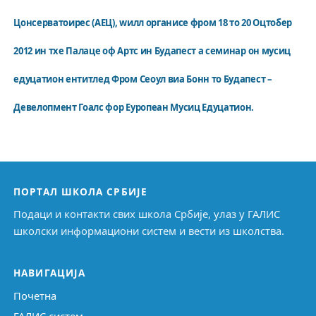
Цонсерватоирес (АЕЦ), wилл органисе фром 18 то 20 Оцтобер
2012 ин тхе Палаце оф Артс ин Будапест а семинар он мусиц
едуцатион ентитлед Фром Сеоул виа Бонн то Будапест –
Девелопмент Гоалс фор Еуропеан Мусиц Едуцатион.
ПОРТАЛ ШКОЛА СРБИЈЕ
Подаци и контакти свих школа Србије, улаз у ГАЛИС
школски информациони систем и вести из школства.
НАВИГАЦИЈА
Почетна