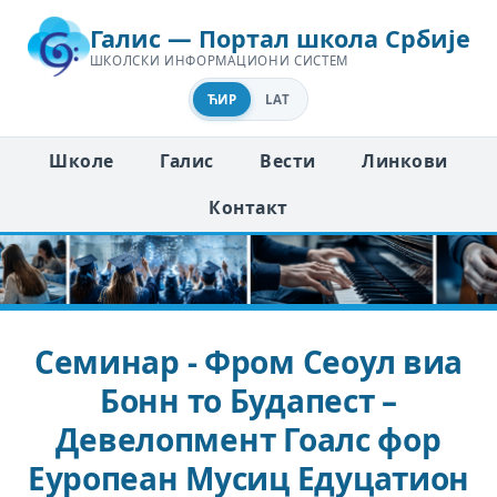
Галис — Портал школа Србије
ШКОЛСКИ ИНФОРМАЦИОНИ СИСТЕМ
ЋИР
LAT
Школе
Галис
Вести
Линкови
Контакт
Семинар - Фром Сеоул виа
Бонн то Будапест –
Девелопмент Гоалс фор
Еуропеан Мусиц Едуцатион