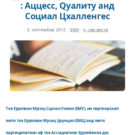
: Аццесс, Qуалитy анд
Социал Цхалленгес
3. септембар 2012.
·
ЕМУ
·
← све вести
Тхе Еуропеан Мусиц Сцхоол Унион (ЕМУ), ин партнерсхип
wитх тхе Еуропеан Мусиц Цоунцил (ЕМЦ) анд wитх
партиципатион оф тхе Ассоциатион Еуропéенне дес