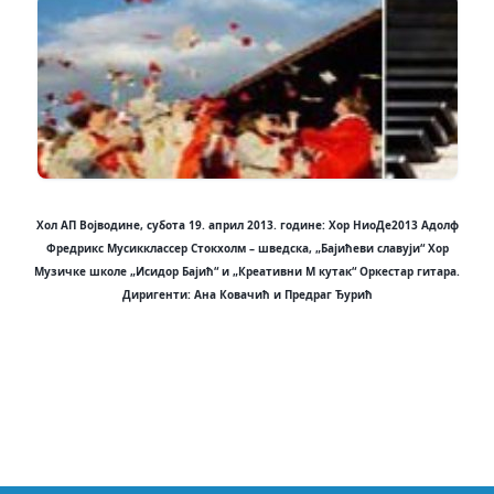
Хол АП Војводине, субота 19. април 2013. године: Хор НиоДе2013 Адолф
Фредрикс Мусикклассер Стокхолм – шведска, „Бајићеви славуји“ Хор
Музичке школе „Исидор Бајић“ и „Креативни М кутак“ Оркестар гитара.
Диригенти: Ана Ковачић и Предраг Ђурић