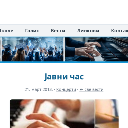
коле
Галис
Вести
Линкови
Конта
Јавни час
21. март 2013.
·
Концерти
·
← све вести