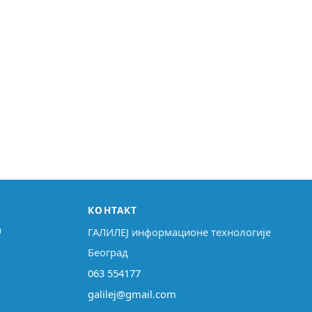
КОНТАКТ
↗
ГАЛИЛЕЈ информационе технологије
Београд
063 554177
galilej@gmail.com