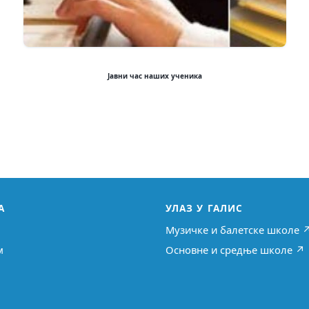
Јавни час наших ученика
А
УЛАЗ У ГАЛИС
Музичке и балетске школе 
м
Основне и средње школе ↗