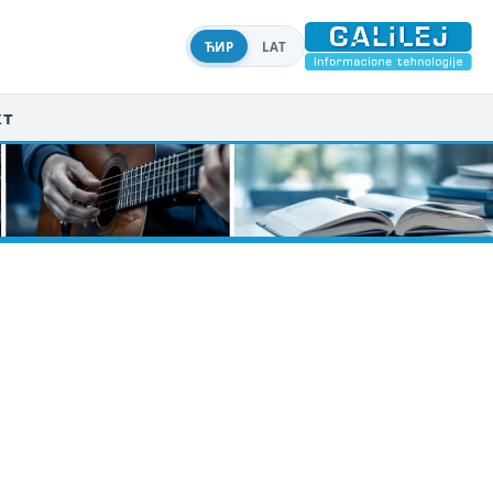
ЋИР
LAT
кт