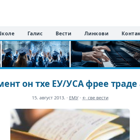
коле
Галис
Вести
Линкови
Конта
ент он тхе ЕУ/УСА фрее траде
15. август 2013.
·
ЕМУ
·
← све вести