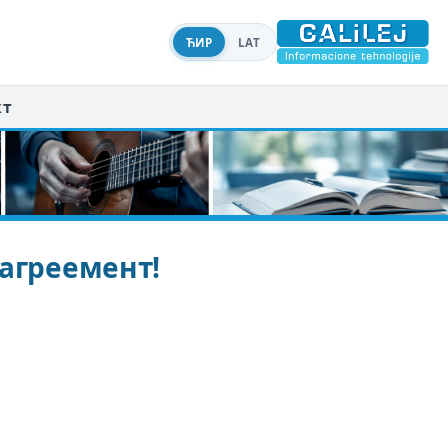
ЋИР
LAT
кт
 агреемент!