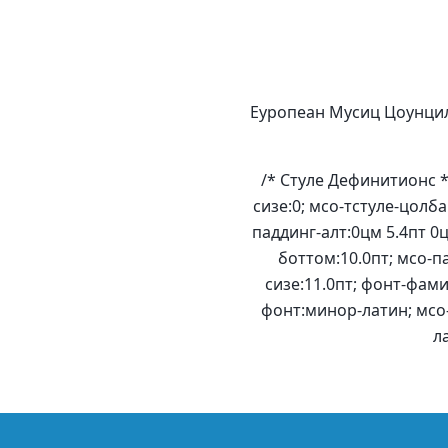
Еуропеан Мусиц Цоунцил 
/* Стyле Дефинитионс 
сизе:0; мсо-тстyле-цолба
паддинг-алт:0цм 5.4пт 0
боттом:10.0пт; мсо-п
сизе:11.0пт; фонт-фам
фонт:минор-латин; мсо
л