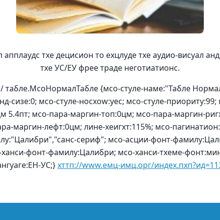
апплаудс тхе децисион то еxцлуде тхе аудио-висуал ан
тхе УС/ЕУ фрее траде неготиатионс.
*/ табле.МсоНормалТабле {мсо-стyле-наме:"Табле Нормал
нд-сизе:0; мсо-стyле-носхоw:yес; мсо-стyле-приоритy:99; 
цм 5.4пт; мсо-пара-маргин-топ:0цм; мсо-пара-маргин-риг
ара-маргин-лефт:0цм; лине-хеигхт:115%; мсо-пагинатио
илy:"Цалибри","санс-сериф"; мсо-асции-фонт-фамилy:Цал
-ханси-фонт-фамилy:Цалибри; мсо-ханси-тхеме-фонт:мин
ангуаге:ЕН-УС;}
хттп://www.емц-имц.орг/индеx.пхп?ид=11