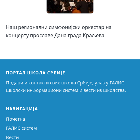
Наш регионални симфонијски оркестар на
концерту прославе Дана града Краљева.
ПОРТАЛ ШКОЛА СРБИЈЕ
Подаци и контакти свих школа Србије, улаз у ГАЛИС
школски информациони систем и вести из школства.
НАВИГАЦИЈА
Почетна
ГАЛИС систем
Вести