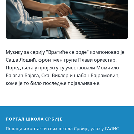
Музику за серију "Вратиће се роде" компоновао је
Саша Лошић, фронтмен групе Плави оркестар.
Поред њега у пројекту су учествовали Момчило
Бајагић Бајага, Скај Виклер и шабан Бајрамовић,
коме је то било последње појављивање.
ПОРТАЛ ШКОЛА СРБИЈЕ
Подаци и контакти свих школа Србије, улаз у ГАЛИС