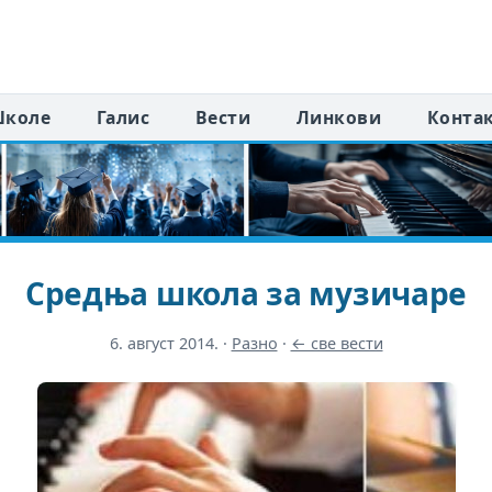
коле
Галис
Вести
Линкови
Конта
Средња школа за музичаре
6. август 2014.
·
Разно
·
← све вести