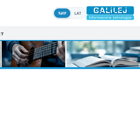
ЋИР
LAT
кт