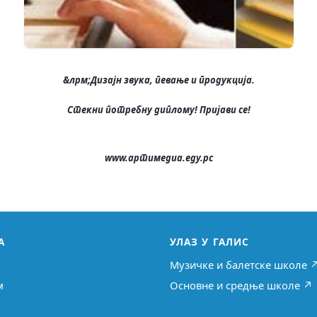
&лрм;
Дизајн звука, певање и продукција.
Стекни потребну диплому! Пријави се!
www.артимедиа.еду.рс
А
УЛАЗ У ГАЛИС
Музичке и балетске школе 
м
Основне и средње школе ↗