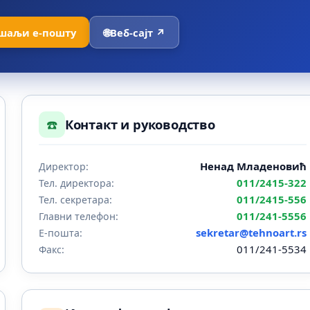
шаљи е-пошту
🌐
Веб-сајт ↗
☎️
Контакт и руководство
Ненад Младеновић
Директор:
011/2415-322
Тел. директора:
011/2415-556
Тел. секретара:
011/241-5556
Главни телефон:
sekretar@tehnoart.rs
Е-пошта:
011/241-5534
Факс: