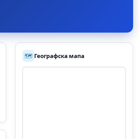
🗺️
Географска мапа