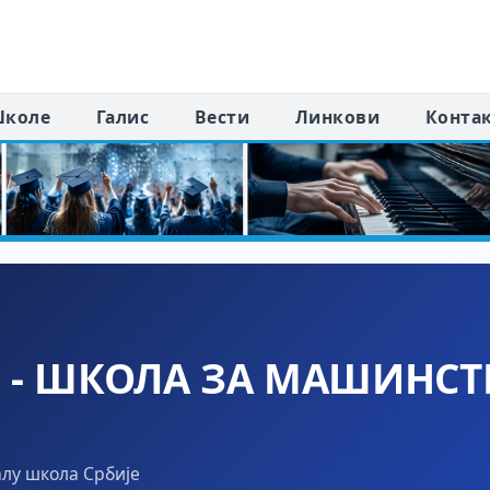
коле
Галис
Вести
Линкови
Конта
" - ШКОЛА ЗА МАШИНС
алу школа Србије