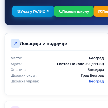
🚀
Улаз у ГАЛИС ↗
📞
Позови школу
✉️
По
📍
Локација и подручје
Београд
Место:
Светог Николе 39 (11120)
Адреса:
Звездара
Општина:
Град Београд
Школски округ:
Београд
Школска управа: