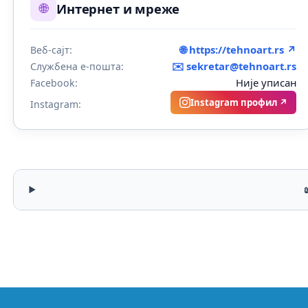
🌐
Интернет и мреже
🌐 https://tehnoart.rs ↗
Веб-сајт:
✉️
sekretar@tehnoart.rs
Службена е-пошта:
Није уписан
Facebook:
Instagram профил ↗
Instagram: